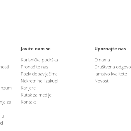
Javite nam se
Upoznajte nas
Korisnička podrška
O nama
nosti
Pronađite nas
Društvena odgovo
Poziv dobavljačima
Jamstvo kvalitete
Nekretnine i zakupi
Novosti
 Konzum
Karijere
Kutak za medije
anja za
Kontakt
e u
ci