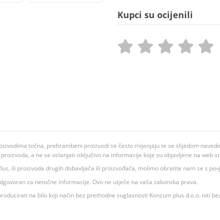
Kupci su ocijenili
oizvodima točna, prehrambeni proizvodi se često mijenjaju te se slijedom navedeno
ju proizvoda, a ne se oslanjati isključivo na informacije koje su objavljene na web st
 K Plus, ili proizvoda drugih dobavljača ili proizvođača, molimo obratite nam se s p
 odgovoran za netočne informacije. Ovo ne utječe na vaša zakonska prava.
roducirati na bilo koji način bez prethodne suglasnosti Konzum plus d.o.o. niti be