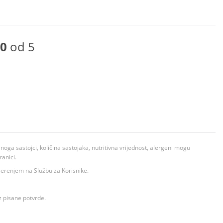
0
od 5
ga sastojci, količina sastojaka, nutritivna vrijednost, alergeni mogu
ranici.
ovjerenjem na Službu za Korisnike.
z pisane potvrde.