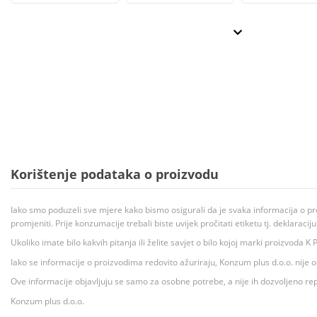
Korištenje podataka o proizvodu
Iako smo poduzeli sve mjere kako bismo osigurali da je svaka informacija o pr
promjeniti. Prije konzumacije trebali biste uvijek pročitati etiketu tj. deklaraci
Ukoliko imate bilo kakvih pitanja ili želite savjet o bilo kojoj marki proizvoda
Iako se informacije o proizvodima redovito ažuriraju, Konzum plus d.o.o. nije
Ove informacije objavljuju se samo za osobne potrebe, a nije ih dozvoljeno rep
Konzum plus d.o.o.