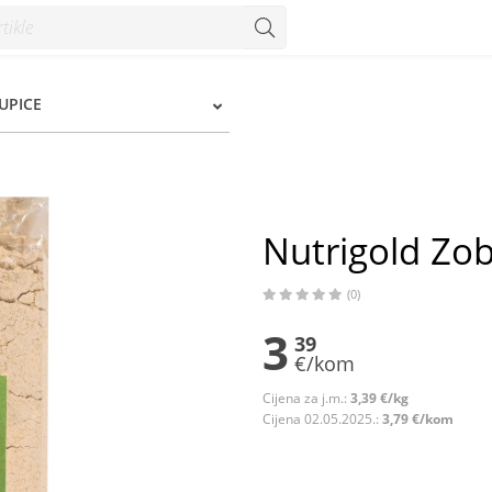
UPICE
Nutrigold Zo
(0)
3
39
€/kom
Cijena za j.m.:
3,39 €/kg
Cijena 02.05.2025.:
3,79 €/kom