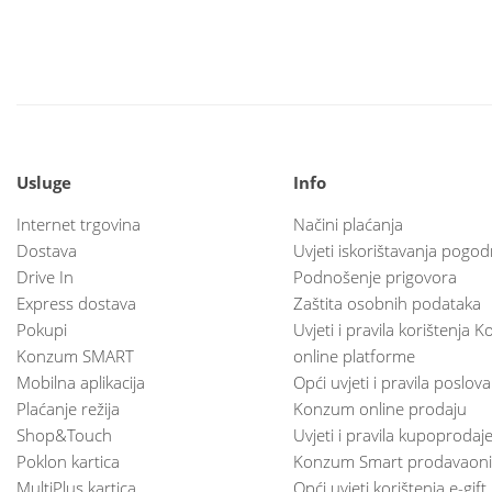
Usluge
Info
Internet trgovina
Načini plaćanja
Dostava
Uvjeti iskorištavanja pogod
Drive In
Podnošenje prigovora
Express dostava
Zaštita osobnih podataka
Pokupi
Uvjeti i pravila korištenja
Konzum SMART
online platforme
Mobilna aplikacija
Opći uvjeti i pravila poslov
Plaćanje režija
Konzum online prodaju
Shop&Touch
Uvjeti i pravila kupoprodaj
Poklon kartica
Konzum Smart prodavaoni
MultiPlus kartica
Opći uvjeti korištenja e-gift