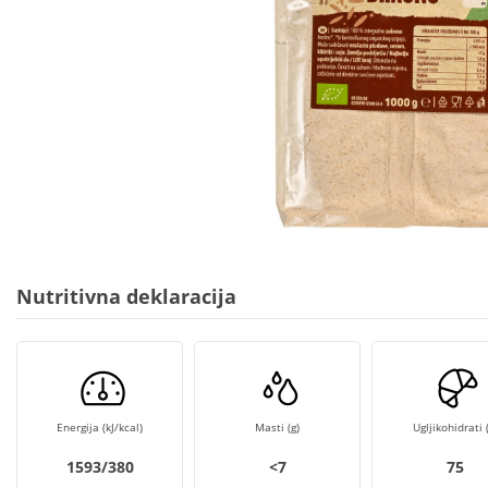
Nutritivna deklaracija
Energija (kJ/kcal)
Masti (g)
Ugljikohidrati (
1593/380
<7
75