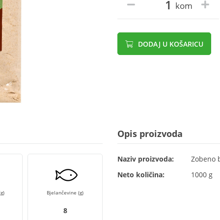
kom
DODAJ U KOŠARICU
Opis proizvoda
Naziv proizvoda:
Zobeno 
Neto količina:
1000 g
g)
Bjelančevine (g)
8