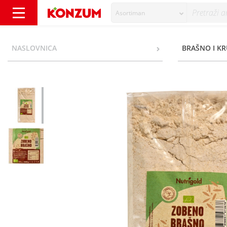
Asortiman
Nutrigold Zobeno brašno eko 1 kg - Konzum
NASLOVNICA
BRAŠNO I KR