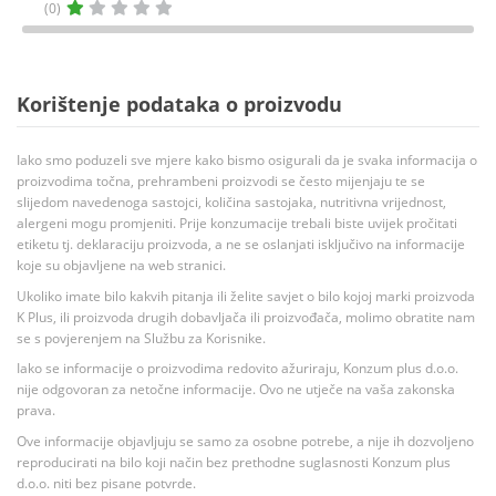
(0)
Korištenje podataka o proizvodu
Iako smo poduzeli sve mjere kako bismo osigurali da je svaka informacija o
proizvodima točna, prehrambeni proizvodi se često mijenjaju te se
slijedom navedenoga sastojci, količina sastojaka, nutritivna vrijednost,
alergeni mogu promjeniti. Prije konzumacije trebali biste uvijek pročitati
etiketu tj. deklaraciju proizvoda, a ne se oslanjati isključivo na informacije
koje su objavljene na web stranici.
Ukoliko imate bilo kakvih pitanja ili želite savjet o bilo kojoj marki proizvoda
K Plus, ili proizvoda drugih dobavljača ili proizvođača, molimo obratite nam
se s povjerenjem na Službu za Korisnike.
Iako se informacije o proizvodima redovito ažuriraju, Konzum plus d.o.o.
nije odgovoran za netočne informacije. Ovo ne utječe na vaša zakonska
prava.
Ove informacije objavljuju se samo za osobne potrebe, a nije ih dozvoljeno
reproducirati na bilo koji način bez prethodne suglasnosti Konzum plus
d.o.o. niti bez pisane potvrde.