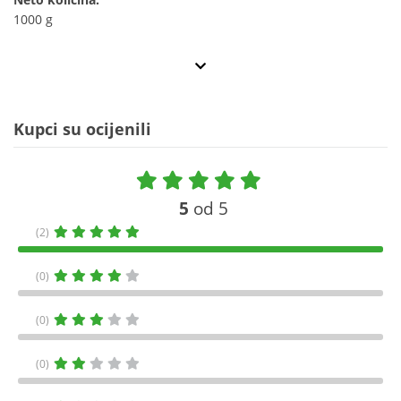
1000 g
Kupci su ocijenili
5
od 5
(2)
(0)
(0)
(0)