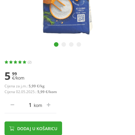
(2)
5
99
€/kom
Cijena za j.m.:
5,99 €/kg
Cijena 02.05.2025.:
5,99 €/kom
kom
DODAJ U KOŠARICU