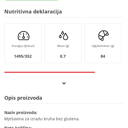
Nutritivna deklaracija
Energija (kJ/kcal)
Masti (g)
Ugljikohidrati (g)
1495/352
0,7
84
Opis proizvoda
Naziv proizvoda:
Mješavina za izradu kruha bez glutena.
Neto količina: