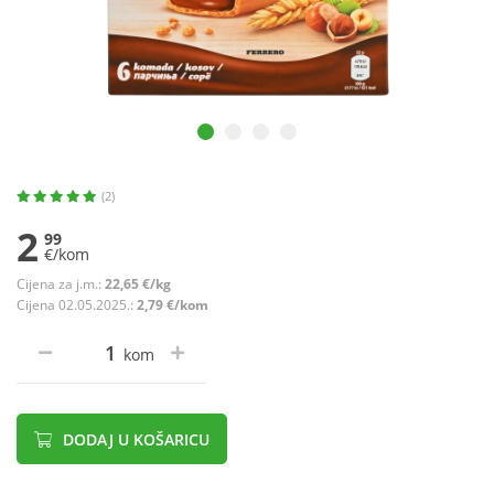
(2)
2
99
€/kom
Cijena za j.m.:
22,65 €/kg
Cijena 02.05.2025.:
2,79 €/kom
kom
DODAJ U KOŠARICU