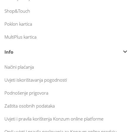
Shop&Touch
Poklon kartica
MultiPlus kartica
Info
Načini plaćanja
Uvjeti iskorištavanja pogodnosti
Podnošenje prigovora
Zaštita osobnih podataka
Uvjeti i pravila korištenja Konzum online platforme
Opći uvjeti i pravila poslovanja za Konzum online prodaju