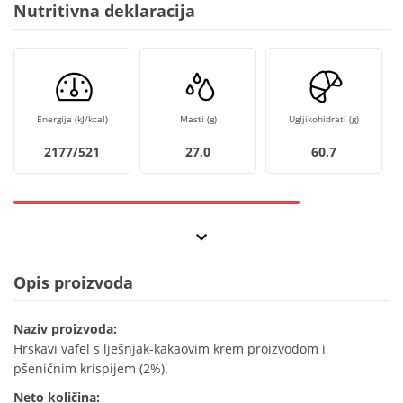
Nutritivna deklaracija
Energija (kJ/kcal)
Masti (g)
Ugljikohidrati (g)
2177/521
27,0
60,7
Opis proizvoda
Naziv proizvoda:
Hrskavi vafel s lješnjak-kakaovim krem proizvodom i
pšeničnim krispijem (2%).
Neto količina: