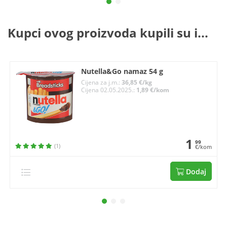
Kupci ovog proizvoda kupili su i...
Nutella&Go namaz 54 g
Cijena za j.m.:
36,85 €/kg
Cijena 02.05.2025.:
1,89 €/kom
1
99
(1)
€/kom
Dodaj