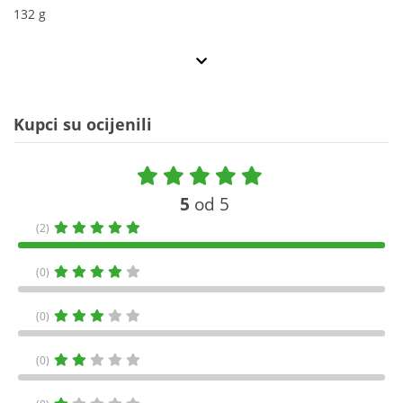
132 g
Kupci su ocijenili
5
od 5
(2)
(0)
(0)
(0)