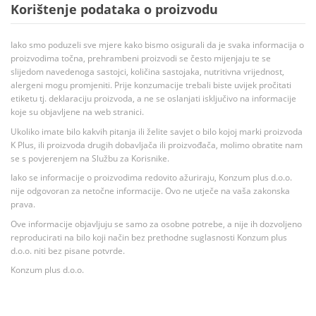
Korištenje podataka o proizvodu
Iako smo poduzeli sve mjere kako bismo osigurali da je svaka informacija o
proizvodima točna, prehrambeni proizvodi se često mijenjaju te se
slijedom navedenoga sastojci, količina sastojaka, nutritivna vrijednost,
alergeni mogu promjeniti. Prije konzumacije trebali biste uvijek pročitati
etiketu tj. deklaraciju proizvoda, a ne se oslanjati isključivo na informacije
koje su objavljene na web stranici.
Ukoliko imate bilo kakvih pitanja ili želite savjet o bilo kojoj marki proizvoda
K Plus, ili proizvoda drugih dobavljača ili proizvođača, molimo obratite nam
se s povjerenjem na Službu za Korisnike.
Iako se informacije o proizvodima redovito ažuriraju, Konzum plus d.o.o.
nije odgovoran za netočne informacije. Ovo ne utječe na vaša zakonska
prava.
Ove informacije objavljuju se samo za osobne potrebe, a nije ih dozvoljeno
reproducirati na bilo koji način bez prethodne suglasnosti Konzum plus
d.o.o. niti bez pisane potvrde.
Konzum plus d.o.o.