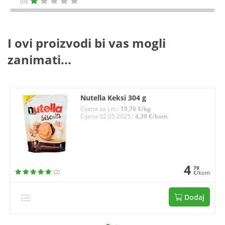
(0)
I ovi proizvodi bi vas mogli
zanimati...
Nutella Keksi 304 g
Cijena za j.m.:
15,76 €/kg
Cijena 02.05.2025.:
4,39 €/kom
4
79
(2)
€/kom
Dodaj