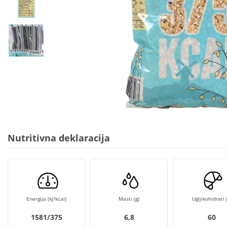
Nutritivna deklaracija
Energija (kJ/kcal)
Masti (g)
Ugljikohidrati (
1581/375
6,8
60