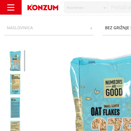
Asortiman
Numbers Are Good Zobene pahuljice sitne 5
NASLOVNICA
BEZ GRIŽNJE 