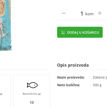
kom
DODAJ U KOŠARICU
Opis proizvoda
Naziv proizvoda:
Zobene p
Neto količina:
500 g
g)
Bjelančevine (g)
13