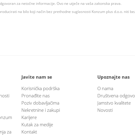
 odgovoran za netočne informacije. Ovo ne utječe na vaša zakonska prava.
roducirati na bilo koji način bez prethodne suglasnosti Konzum plus d.o.o. niti be
Javite nam se
Upoznajte nas
Korisnička podrška
O nama
nosti
Pronađite nas
Društvena odgovo
Poziv dobavljačima
Jamstvo kvalitete
Nekretnine i zakupi
Novosti
 Konzum
Karijere
Kutak za medije
anja za
Kontakt