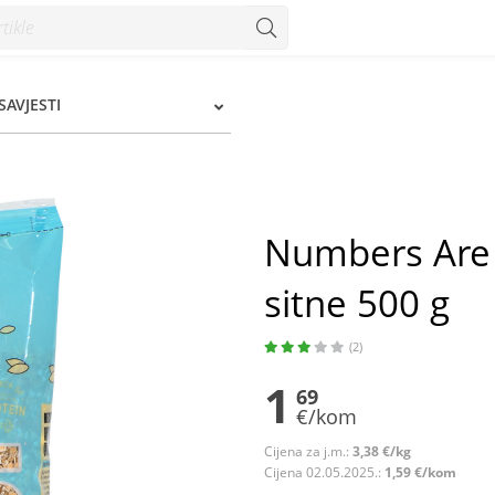
00 g - Konzum
SAVJESTI
Numbers Are 
sitne 500 g
(2)
1
69
€/kom
Cijena za j.m.:
3,38 €/kg
Cijena 02.05.2025.:
1,59 €/kom