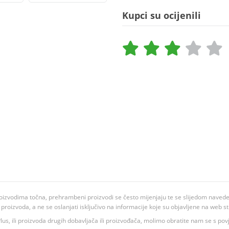
Kupci su ocijenili
oizvodima točna, prehrambeni proizvodi se često mijenjaju te se slijedom navedeno
ju proizvoda, a ne se oslanjati isključivo na informacije koje su objavljene na web st
 K Plus, ili proizvoda drugih dobavljača ili proizvođača, molimo obratite nam se s p