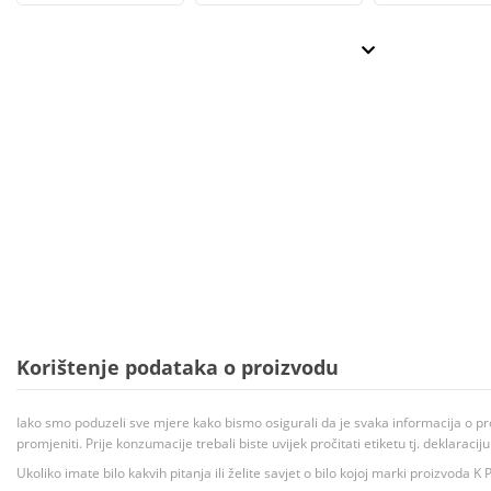
Korištenje podataka o proizvodu
Iako smo poduzeli sve mjere kako bismo osigurali da je svaka informacija o pr
promjeniti. Prije konzumacije trebali biste uvijek pročitati etiketu tj. deklaraci
Ukoliko imate bilo kakvih pitanja ili želite savjet o bilo kojoj marki proizvoda