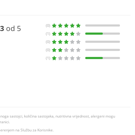
(0)
3
od 5
(1)
(0)
(0)
(1)
ga sastojci, količina sastojaka, nutritivna vrijednost, alergeni mogu
ranici.
ovjerenjem na Službu za Korisnike.