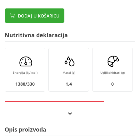
DODAJ U KOŠARICU
Nutritivna deklaracija
Energija (kJ/kcal)
Masti (g)
Ugljikohidrati (g)
1380/330
1,4
0
Opis proizvoda