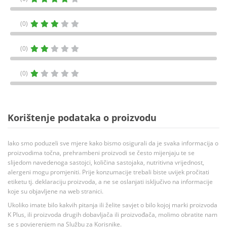
(0)
(0)
(0)
Korištenje podataka o proizvodu
Iako smo poduzeli sve mjere kako bismo osigurali da je svaka informacija o
proizvodima točna, prehrambeni proizvodi se često mijenjaju te se
slijedom navedenoga sastojci, količina sastojaka, nutritivna vrijednost,
alergeni mogu promjeniti. Prije konzumacije trebali biste uvijek pročitati
etiketu tj. deklaraciju proizvoda, a ne se oslanjati isključivo na informacije
koje su objavljene na web stranici.
Ukoliko imate bilo kakvih pitanja ili želite savjet o bilo kojoj marki proizvoda
K Plus, ili proizvoda drugih dobavljača ili proizvođača, molimo obratite nam
se s povjerenjem na Službu za Korisnike.