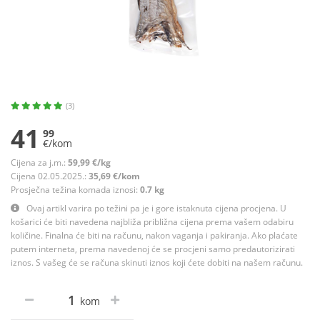
(3)
41
99
€/kom
Cijena za j.m.:
59,99 €/kg
Cijena 02.05.2025.:
35,69 €/kom
Prosječna težina komada iznosi:
0.7 kg
Ovaj artikl varira po težini pa je i gore istaknuta cijena procjena. U
košarici će biti navedena najbliža približna cijena prema vašem odabiru
količine. Finalna će biti na računu, nakon vaganja i pakiranja. Ako plaćate
putem interneta, prema navedenoj će se procjeni samo predautorizirati
iznos. S vašeg će se računa skinuti iznos koji ćete dobiti na našem računu.
kom