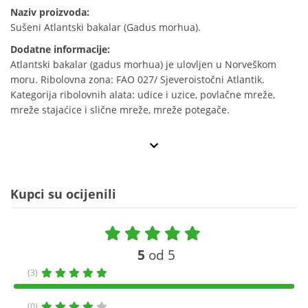
Naziv proizvoda:
Sušeni Atlantski bakalar (Gadus morhua).
Dodatne informacije:
Atlantski bakalar (gadus morhua) je ulovljen u Norveškom
moru. Ribolovna zona: FAO 027/ Sjeveroistočni Atlantik.
Kategorija ribolovnih alata: udice i uzice, povlačne mreže,
mreže stajaćice i slične mreže, mreže potegače.
Kupci su ocijenili
5
od 5
(3)
(0)