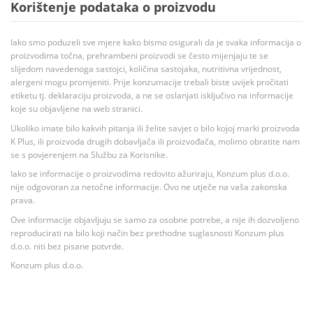
Korištenje podataka o proizvodu
Iako smo poduzeli sve mjere kako bismo osigurali da je svaka informacija o
proizvodima točna, prehrambeni proizvodi se često mijenjaju te se
slijedom navedenoga sastojci, količina sastojaka, nutritivna vrijednost,
alergeni mogu promjeniti. Prije konzumacije trebali biste uvijek pročitati
etiketu tj. deklaraciju proizvoda, a ne se oslanjati isključivo na informacije
koje su objavljene na web stranici.
Ukoliko imate bilo kakvih pitanja ili želite savjet o bilo kojoj marki proizvoda
K Plus, ili proizvoda drugih dobavljača ili proizvođača, molimo obratite nam
se s povjerenjem na Službu za Korisnike.
Iako se informacije o proizvodima redovito ažuriraju, Konzum plus d.o.o.
nije odgovoran za netočne informacije. Ovo ne utječe na vaša zakonska
prava.
Ove informacije objavljuju se samo za osobne potrebe, a nije ih dozvoljeno
reproducirati na bilo koji način bez prethodne suglasnosti Konzum plus
d.o.o. niti bez pisane potvrde.
Konzum plus d.o.o.