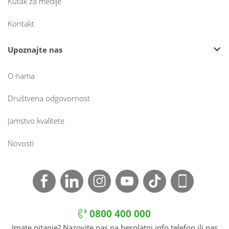
Kutak za medije
Kontakt
Upoznajte nas
O nama
Društvena odgovornost
Jamstvo kvalitete
Novosti
0800 400 000
Imate pitanje? Nazovite nas na besplatni info telefon ili nas