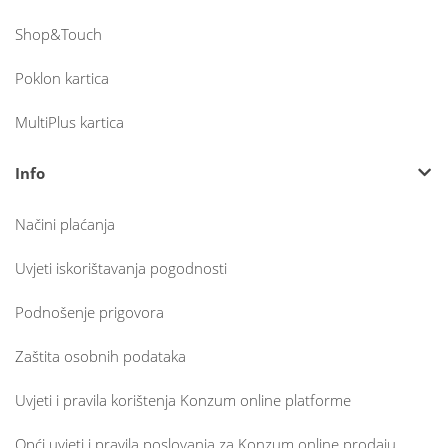
Shop&Touch
Poklon kartica
MultiPlus kartica
Info
Načini plaćanja
Uvjeti iskorištavanja pogodnosti
Podnošenje prigovora
Zaštita osobnih podataka
Uvjeti i pravila korištenja Konzum online platforme
Opći uvjeti i pravila poslovanja za Konzum online prodaju