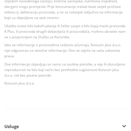
slijedom navedenoga sastojci, količina sastojaka, nutritivna vrijednost,
alergeni mogu promjeniti. Prije konzumacije trebali biste uvijek pročitati
etiketu tj. deklaraciju proizvoda, a ne se oslanjati isključivo na informacije
koje su objavljene na web stranici.
Ukoliko imate bilo kakvih pitanja ili želite savjet o bilo kojoj marki proizvoda
K Plus, ili proizvoda drugih dobavljača ili proizvođača, molimo obratite nam
se s povjerenjem na Službu za Korisnike.
Iako se informacije o proizvodima redovito ažuriraju, Konzum plus d.o.o.
nije odgovoran za netočne informacije. Ovo ne utječe na vaša zakonska
prava.
Ove informacije objavljuju se samo za osobne potrebe, a nije ih dozvoljeno
reproducirati na bilo koji način bez prethodne suglasnosti Konzum plus
d.o.o. niti bez pisane potvrde.
Konzum plus d.o.o.
Usluge