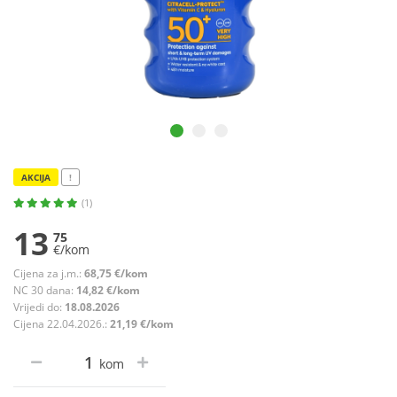
AKCIJA
!
(1)
13
75
€/kom
Cijena za j.m.:
68,75 €/kom
NC 30 dana:
14,82 €/kom
Vrijedi do:
18.08.2026
Cijena 22.04.2026.:
21,19 €/kom
kom