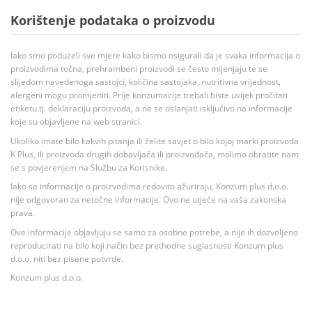
Korištenje podataka o proizvodu
Iako smo poduzeli sve mjere kako bismo osigurali da je svaka informacija o
proizvodima točna, prehrambeni proizvodi se često mijenjaju te se
slijedom navedenoga sastojci, količina sastojaka, nutritivna vrijednost,
alergeni mogu promjeniti. Prije konzumacije trebali biste uvijek pročitati
etiketu tj. deklaraciju proizvoda, a ne se oslanjati isključivo na informacije
koje su objavljene na web stranici.
Ukoliko imate bilo kakvih pitanja ili želite savjet o bilo kojoj marki proizvoda
K Plus, ili proizvoda drugih dobavljača ili proizvođača, molimo obratite nam
se s povjerenjem na Službu za Korisnike.
Iako se informacije o proizvodima redovito ažuriraju, Konzum plus d.o.o.
nije odgovoran za netočne informacije. Ovo ne utječe na vaša zakonska
prava.
Ove informacije objavljuju se samo za osobne potrebe, a nije ih dozvoljeno
reproducirati na bilo koji način bez prethodne suglasnosti Konzum plus
d.o.o. niti bez pisane potvrde.
Konzum plus d.o.o.