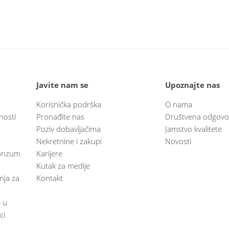
Javite nam se
Upoznajte nas
Korisnička podrška
O nama
nosti
Pronađite nas
Društvena odgovo
Poziv dobavljačima
Jamstvo kvalitete
Nekretnine i zakupi
Novosti
 Konzum
Karijere
Kutak za medije
anja za
Kontakt
e u
ci