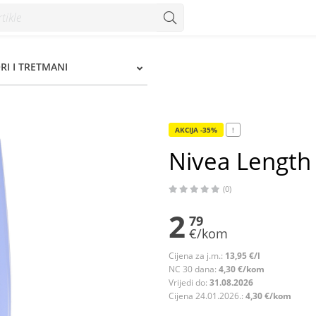
onzum
I I TRETMANI
AKCIJA -35%
!
Nivea Length
(0)
2
79
€/kom
Cijena za j.m.:
13,95 €/l
NC 30 dana:
4,30 €/kom
Vrijedi do:
31.08.2026
Cijena 24.01.2026.:
4,30 €/kom