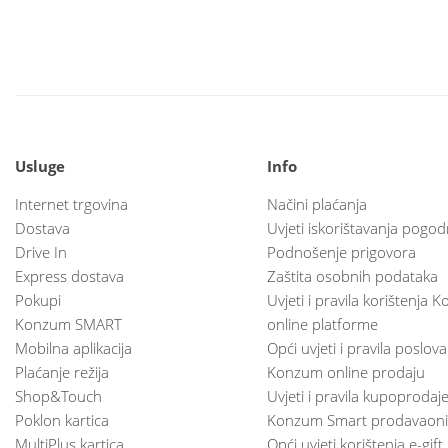
Usluge
Info
Internet trgovina
Načini plaćanja
Dostava
Uvjeti iskorištavanja pogod
Drive In
Podnošenje prigovora
Express dostava
Zaštita osobnih podataka
Pokupi
Uvjeti i pravila korištenja
Konzum SMART
online platforme
Mobilna aplikacija
Opći uvjeti i pravila poslov
Plaćanje režija
Konzum online prodaju
Shop&Touch
Uvjeti i pravila kupoprodaj
Poklon kartica
Konzum Smart prodavaoni
MultiPlus kartica
Opći uvjeti korištenja e-gift