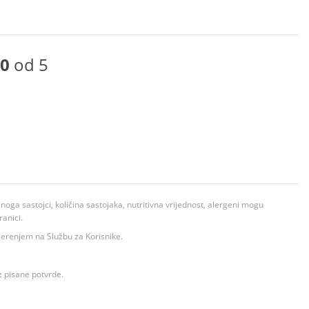
0
od 5
ga sastojci, količina sastojaka, nutritivna vrijednost, alergeni mogu
ranici.
ovjerenjem na Službu za Korisnike.
z pisane potvrde.