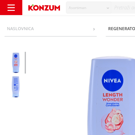
Asortiman
Nivea Length wonder Regenrator 200 ml - K
NASLOVNICA
REGENERATOR