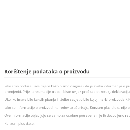
Korištenje podataka o proizvodu
Iako smo poduzeli sve mjere kako bismo osigurali da je svaka informacija o pr
promjeniti. Prije konzumacije trebali biste uvijek pročitati etiketu tj. deklaraci
Ukoliko imate bilo kakvih pitanja ili želite savjet o bilo kojoj marki proizvoda
Iako se informacije o proizvodima redovito ažuriraju, Konzum plus d.o.o. nije
Ove informacije objavljuju se samo za osobne potrebe, a nije ih dozvoljeno rep
Konzum plus d.o.o.