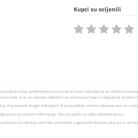
Kupci su ocijenili
oizvodima točna, prehrambeni proizvodi se često mijenjaju te se slijedom navedeno
ju proizvoda, a ne se oslanjati isključivo na informacije koje su objavljene na web st
 K Plus, ili proizvoda drugih dobavljača ili proizvođača, molimo obratite nam se s p
 odgovoran za netočne informacije. Ovo ne utječe na vaša zakonska prava.
roducirati na bilo koji način bez prethodne suglasnosti Konzum plus d.o.o. niti be