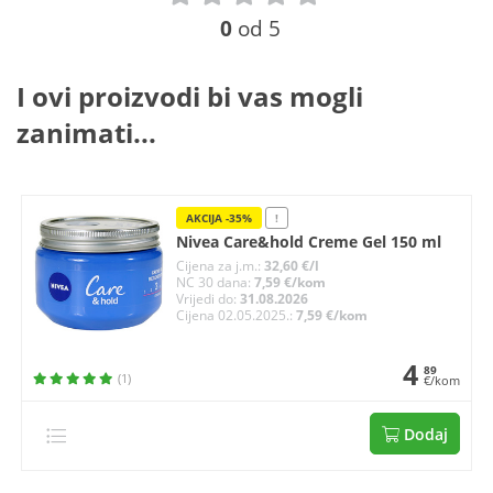
0
od 5
I ovi proizvodi bi vas mogli
zanimati...
AKCIJA -35%
!
Nivea Care&hold Creme Gel 150 ml
Cijena za j.m.:
32,60 €/l
NC 30 dana:
7,59 €/kom
Vrijedi do:
31.08.2026
Cijena 02.05.2025.:
7,59 €/kom
4
89
(1)
€/kom
Dodaj