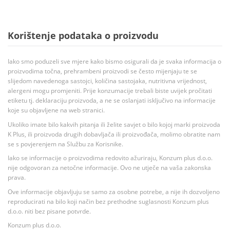
Korištenje podataka o proizvodu
Iako smo poduzeli sve mjere kako bismo osigurali da je svaka informacija o
proizvodima točna, prehrambeni proizvodi se često mijenjaju te se
slijedom navedenoga sastojci, količina sastojaka, nutritivna vrijednost,
alergeni mogu promjeniti. Prije konzumacije trebali biste uvijek pročitati
etiketu tj. deklaraciju proizvoda, a ne se oslanjati isključivo na informacije
koje su objavljene na web stranici.
Ukoliko imate bilo kakvih pitanja ili želite savjet o bilo kojoj marki proizvoda
K Plus, ili proizvoda drugih dobavljača ili proizvođača, molimo obratite nam
se s povjerenjem na Službu za Korisnike.
Iako se informacije o proizvodima redovito ažuriraju, Konzum plus d.o.o.
nije odgovoran za netočne informacije. Ovo ne utječe na vaša zakonska
prava.
Ove informacije objavljuju se samo za osobne potrebe, a nije ih dozvoljeno
reproducirati na bilo koji način bez prethodne suglasnosti Konzum plus
d.o.o. niti bez pisane potvrde.
Konzum plus d.o.o.