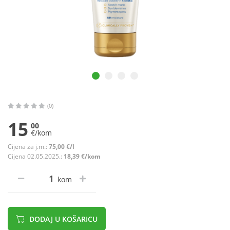
(0)
15
00
€/kom
Cijena za j.m.:
75,00 €/l
Cijena 02.05.2025.:
18,39 €/kom
kom
DODAJ U KOŠARICU