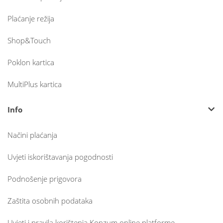
Plaćanje režija
Shop&Touch
Poklon kartica
MultiPlus kartica
Info
Načini plaćanja
Uvjeti iskorištavanja pogodnosti
Podnošenje prigovora
Zaštita osobnih podataka
Uvjeti i pravila korištenja Konzum online platforme