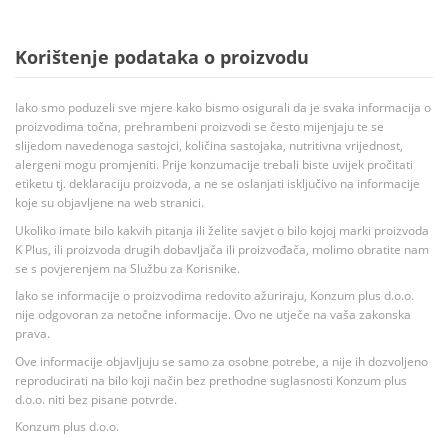
Korištenje podataka o proizvodu
Iako smo poduzeli sve mjere kako bismo osigurali da je svaka informacija o
proizvodima točna, prehrambeni proizvodi se često mijenjaju te se
slijedom navedenoga sastojci, količina sastojaka, nutritivna vrijednost,
alergeni mogu promjeniti. Prije konzumacije trebali biste uvijek pročitati
etiketu tj. deklaraciju proizvoda, a ne se oslanjati isključivo na informacije
koje su objavljene na web stranici.
Ukoliko imate bilo kakvih pitanja ili želite savjet o bilo kojoj marki proizvoda
K Plus, ili proizvoda drugih dobavljača ili proizvođača, molimo obratite nam
se s povjerenjem na Službu za Korisnike.
Iako se informacije o proizvodima redovito ažuriraju, Konzum plus d.o.o.
nije odgovoran za netočne informacije. Ovo ne utječe na vaša zakonska
prava.
Ove informacije objavljuju se samo za osobne potrebe, a nije ih dozvoljeno
reproducirati na bilo koji način bez prethodne suglasnosti Konzum plus
d.o.o. niti bez pisane potvrde.
Konzum plus d.o.o.