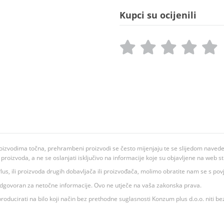
Kupci su ocijenili
oizvodima točna, prehrambeni proizvodi se često mijenjaju te se slijedom navedeno
ju proizvoda, a ne se oslanjati isključivo na informacije koje su objavljene na web st
 K Plus, ili proizvoda drugih dobavljača ili proizvođača, molimo obratite nam se s p
 odgovoran za netočne informacije. Ovo ne utječe na vaša zakonska prava.
roducirati na bilo koji način bez prethodne suglasnosti Konzum plus d.o.o. niti be