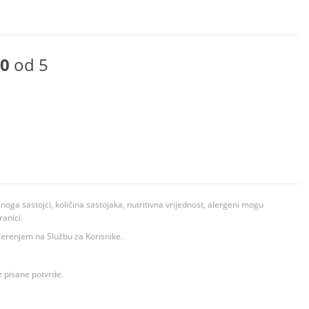
0
od 5
ga sastojci, količina sastojaka, nutritivna vrijednost, alergeni mogu
ranici.
ovjerenjem na Službu za Korisnike.
z pisane potvrde.