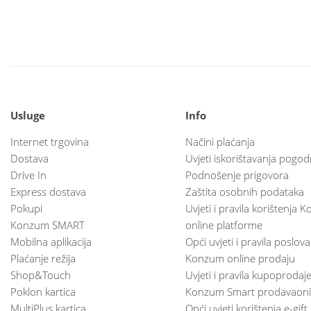
Usluge
Info
Internet trgovina
Načini plaćanja
Dostava
Uvjeti iskorištavanja pogod
Drive In
Podnošenje prigovora
Express dostava
Zaštita osobnih podataka
Pokupi
Uvjeti i pravila korištenja
Konzum SMART
online platforme
Mobilna aplikacija
Opći uvjeti i pravila poslov
Plaćanje režija
Konzum online prodaju
Shop&Touch
Uvjeti i pravila kupoprodaj
Poklon kartica
Konzum Smart prodavaoni
MultiPlus kartica
Opći uvjeti korištenja e-gift