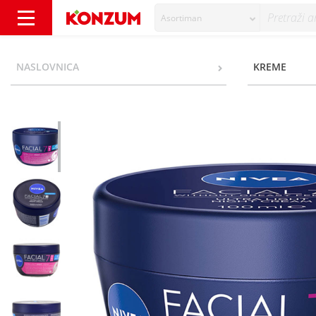
Asortiman
Nivea Facial 7in1 Noćna hranjiva krema 100
NASLOVNICA
KREME