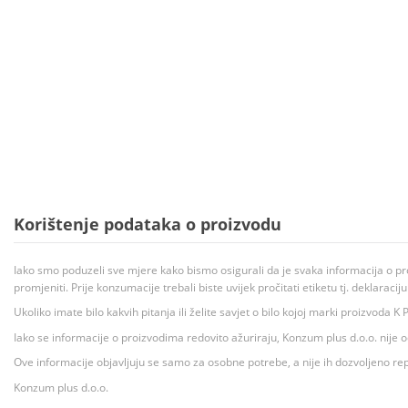
Korištenje podataka o proizvodu
Iako smo poduzeli sve mjere kako bismo osigurali da je svaka informacija o pr
promjeniti. Prije konzumacije trebali biste uvijek pročitati etiketu tj. deklaraci
Ukoliko imate bilo kakvih pitanja ili želite savjet o bilo kojoj marki proizvoda
Iako se informacije o proizvodima redovito ažuriraju, Konzum plus d.o.o. nije
Ove informacije objavljuju se samo za osobne potrebe, a nije ih dozvoljeno rep
Konzum plus d.o.o.