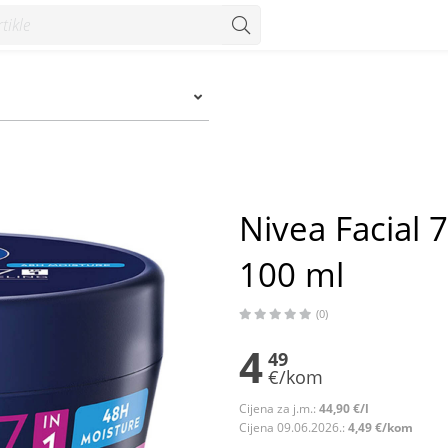
 ml - Konzum
Nivea Facial 
100 ml
(0)
4
49
€/kom
Cijena za j.m.:
44,90 €/l
Cijena 09.06.2026.:
4,49 €/kom