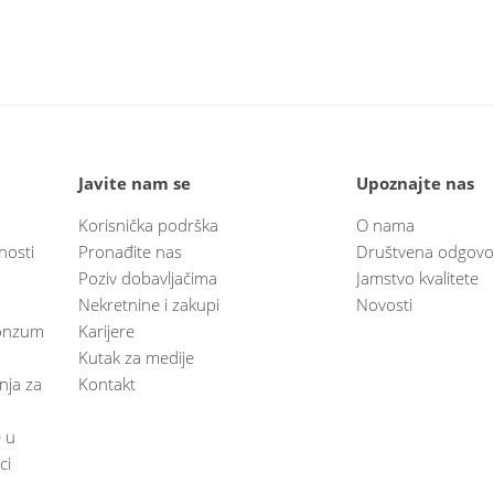
Javite nam se
Upoznajte nas
Korisnička podrška
O nama
nosti
Pronađite nas
Društvena odgovo
Poziv dobavljačima
Jamstvo kvalitete
Nekretnine i zakupi
Novosti
 Konzum
Karijere
Kutak za medije
anja za
Kontakt
e u
ci