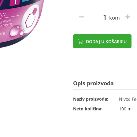
kom
DODAJ U KOŠARICU
Opis proizvoda
Naziv proizvoda:
Nivea Fa
Neto količina:
100 ml