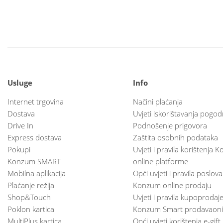
Usluge
Info
Internet trgovina
Načini plaćanja
Dostava
Uvjeti iskorištavanja pogod
Drive In
Podnošenje prigovora
Express dostava
Zaštita osobnih podataka
Pokupi
Uvjeti i pravila korištenja
Konzum SMART
online platforme
Mobilna aplikacija
Opći uvjeti i pravila poslov
Plaćanje režija
Konzum online prodaju
Shop&Touch
Uvjeti i pravila kupoprodaj
Poklon kartica
Konzum Smart prodavaoni
MultiPlus kartica
Opći uvjeti korištenja e-gift