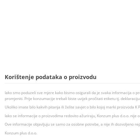
Korištenje podataka o proizvodu
Iako smo poduzeli sve mjere kako bismo osigurali da je svaka informacija o pr
promjeniti. Prije konzumacije trebali biste uvijek pročitati etiketu tj. deklaraci
Ukoliko imate bilo kakvih pitanja ili želite savjet o bilo kojoj marki proizvoda
Iako se informacije o proizvodima redovito ažuriraju, Konzum plus d.o.o. nije
Ove informacije objavljuju se samo za osobne potrebe, a nije ih dozvoljeno rep
Konzum plus d.o.o.