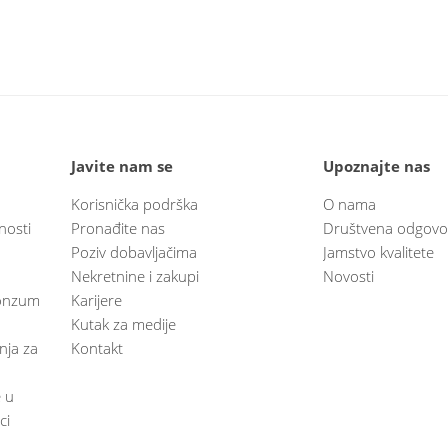
Javite nam se
Upoznajte nas
Korisnička podrška
O nama
nosti
Pronađite nas
Društvena odgovo
Poziv dobavljačima
Jamstvo kvalitete
Nekretnine i zakupi
Novosti
 Konzum
Karijere
Kutak za medije
anja za
Kontakt
e u
ci