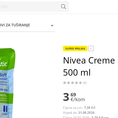
ml - Konzum
OVI ZA TUŠIRANJE
SUPER PRILIKA
!
Nivea Creme So
500 ml
(0)
3
69
€/kom
Cijena za j.m.:
7,38 €/l
Vrijedi do:
31.08.2026
Cijena 24.01.2026.:
5,70 €/kom