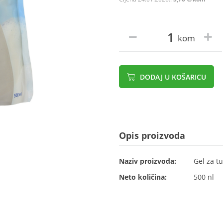
kom
DODAJ U KOŠARICU
Opis proizvoda
Naziv proizvoda:
Gel za tu
Neto količina:
500 nl