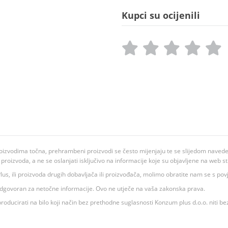
Kupci su ocijenili
oizvodima točna, prehrambeni proizvodi se često mijenjaju te se slijedom navedeno
ju proizvoda, a ne se oslanjati isključivo na informacije koje su objavljene na web st
 K Plus, ili proizvoda drugih dobavljača ili proizvođača, molimo obratite nam se s p
 odgovoran za netočne informacije. Ovo ne utječe na vaša zakonska prava.
roducirati na bilo koji način bez prethodne suglasnosti Konzum plus d.o.o. niti be