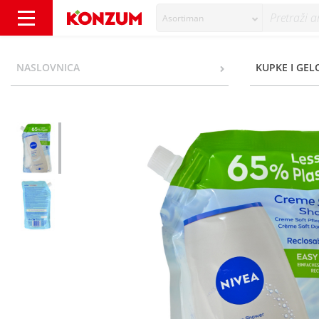
Asortiman
Nivea Creme Soft Gel za tuširanje refil 500 
NASLOVNICA
KUPKE I GEL