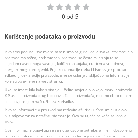
0
od 5
Korištenje podataka o proizvodu
Iako smo poduzeli sve mjere kako bismo osigurali da je svaka informacija o
proizvodima točna, prehrambeni proizvodi se često mijenjaju te se
slijedom navedenoga sastojci, količina sastojaka, nutritivna vrijednost,
alergeni mogu promjeniti. Prije konzumacije trebali biste uvijek pročitati
etiketu tj. deklaraciju proizvoda, a ne se oslanjati isključivo na informacije
koje su objavljene na web stranici.
Ukoliko imate bilo kakvih pitanja ili želite savjet o bilo kojoj marki proizvoda
K Plus, ili proizvoda drugih dobavljača ili proizvođača, molimo obratite nam
se s povjerenjem na Službu za Korisnike.
Iako se informacije o proizvodima redovito ažuriraju, Konzum plus d.o.o.
nije odgovoran za netočne informacije. Ovo ne utječe na vaša zakonska
prava.
Ove informacije objavljuju se samo za osobne potrebe, a nije ih dozvoljeno
reproducirati na bilo koji način bez prethodne suglasnosti Konzum plus