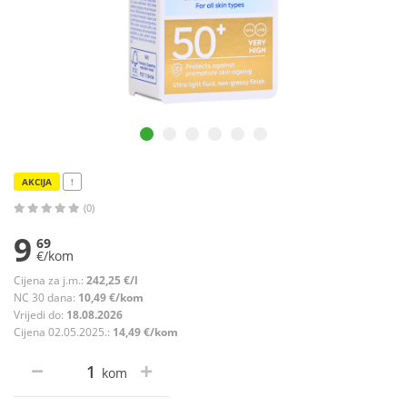
AKCIJA
!
(0)
9
69
€/kom
Cijena za j.m.:
242,25 €/l
NC 30 dana:
10,49 €/kom
Vrijedi do:
18.08.2026
Cijena 02.05.2025.:
14,49 €/kom
kom