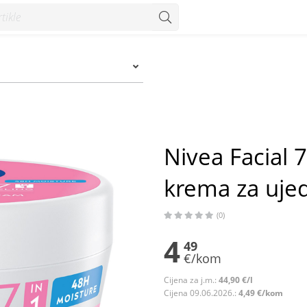
 za ujednačen ten 100 ml - Konzum
Nivea Facial 
krema za uje
(0)
4
49
€/kom
Cijena za j.m.:
44,90 €/l
Cijena 09.06.2026.:
4,49 €/kom