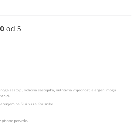
0
od 5
ga sastojci, količina sastojaka, nutritivna vrijednost, alergeni mogu
ranici.
ovjerenjem na Službu za Korisnike.
z pisane potvrde.