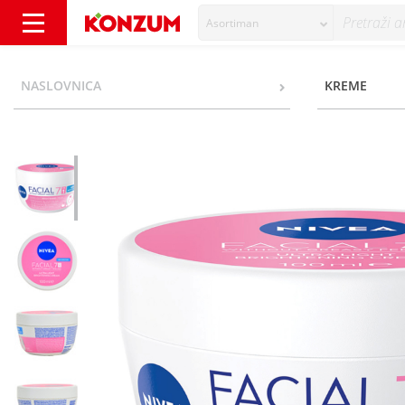
Asortiman
Nivea Facial 7in1 Hidratantna dnevna krema
NASLOVNICA
KREME