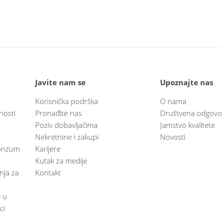
Javite nam se
Upoznajte nas
Korisnička podrška
O nama
nosti
Pronađite nas
Društvena odgovo
Poziv dobavljačima
Jamstvo kvalitete
Nekretnine i zakupi
Novosti
 Konzum
Karijere
Kutak za medije
anja za
Kontakt
e u
ci