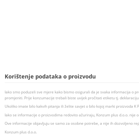
Korištenje podataka o proizvodu
Iako smo poduzeli sve mjere kako bismo osigurali da je svaka informacija o pr
promjeniti. Prije konzumacije trebali biste uvijek pročitati etiketu tj. deklaraci
Ukoliko imate bilo kakvih pitanja ili želite savjet o bilo kojoj marki proizvoda
Iako se informacije o proizvodima redovito ažuriraju, Konzum plus d.o.o. nije
Ove informacije objavljuju se samo za osobne potrebe, a nije ih dozvoljeno rep
Konzum plus d.o.o.