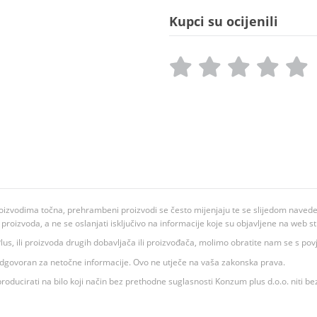
Kupci su ocijenili
oizvodima točna, prehrambeni proizvodi se često mijenjaju te se slijedom navedeno
ju proizvoda, a ne se oslanjati isključivo na informacije koje su objavljene na web st
 K Plus, ili proizvoda drugih dobavljača ili proizvođača, molimo obratite nam se s p
 odgovoran za netočne informacije. Ovo ne utječe na vaša zakonska prava.
roducirati na bilo koji način bez prethodne suglasnosti Konzum plus d.o.o. niti be