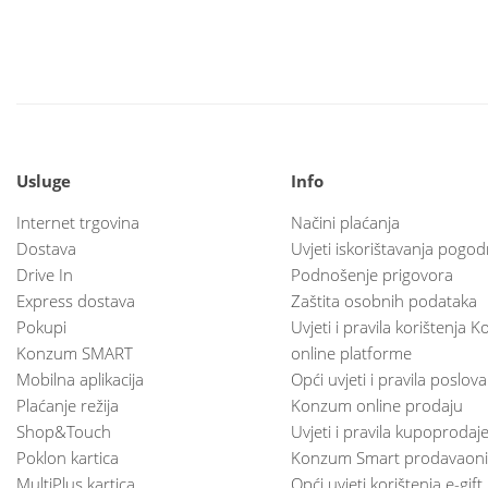
Usluge
Info
Internet trgovina
Načini plaćanja
Dostava
Uvjeti iskorištavanja pogod
Drive In
Podnošenje prigovora
Express dostava
Zaštita osobnih podataka
Pokupi
Uvjeti i pravila korištenja
Konzum SMART
online platforme
Mobilna aplikacija
Opći uvjeti i pravila poslov
Plaćanje režija
Konzum online prodaju
Shop&Touch
Uvjeti i pravila kupoprodaj
Poklon kartica
Konzum Smart prodavaoni
MultiPlus kartica
Opći uvjeti korištenja e-gift