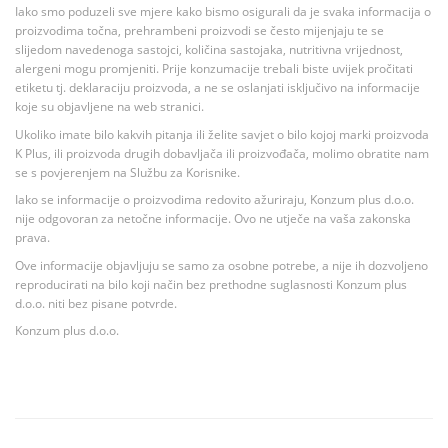
Iako smo poduzeli sve mjere kako bismo osigurali da je svaka informacija o
proizvodima točna, prehrambeni proizvodi se često mijenjaju te se
slijedom navedenoga sastojci, količina sastojaka, nutritivna vrijednost,
alergeni mogu promjeniti. Prije konzumacije trebali biste uvijek pročitati
etiketu tj. deklaraciju proizvoda, a ne se oslanjati isključivo na informacije
koje su objavljene na web stranici.
Ukoliko imate bilo kakvih pitanja ili želite savjet o bilo kojoj marki proizvoda
K Plus, ili proizvoda drugih dobavljača ili proizvođača, molimo obratite nam
se s povjerenjem na Službu za Korisnike.
Iako se informacije o proizvodima redovito ažuriraju, Konzum plus d.o.o.
nije odgovoran za netočne informacije. Ovo ne utječe na vaša zakonska
prava.
Ove informacije objavljuju se samo za osobne potrebe, a nije ih dozvoljeno
reproducirati na bilo koji način bez prethodne suglasnosti Konzum plus
d.o.o. niti bez pisane potvrde.
Konzum plus d.o.o.