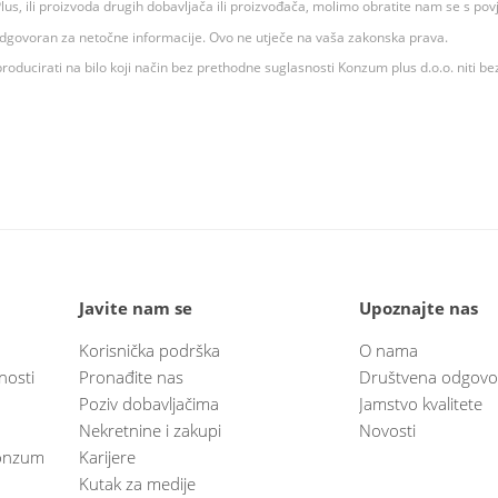
 K Plus, ili proizvoda drugih dobavljača ili proizvođača, molimo obratite nam se s p
 odgovoran za netočne informacije. Ovo ne utječe na vaša zakonska prava.
roducirati na bilo koji način bez prethodne suglasnosti Konzum plus d.o.o. niti be
Javite nam se
Upoznajte nas
Korisnička podrška
O nama
nosti
Pronađite nas
Društvena odgovo
Poziv dobavljačima
Jamstvo kvalitete
Nekretnine i zakupi
Novosti
 Konzum
Karijere
Kutak za medije