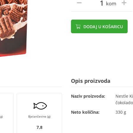
kom
DODAJ U KOŠARICU
Opis proizvoda
Naziv proizvoda:
Nestle K
čokolado
Neto količina:
330 g
g)
Bjelančevine (g)
7,8