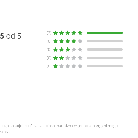
(2)
5
od 5
(0)
(0)
(0)
(0)
ga sastojci, količina sastojaka, nutritivna vrijednost, alergeni mogu
ranici.