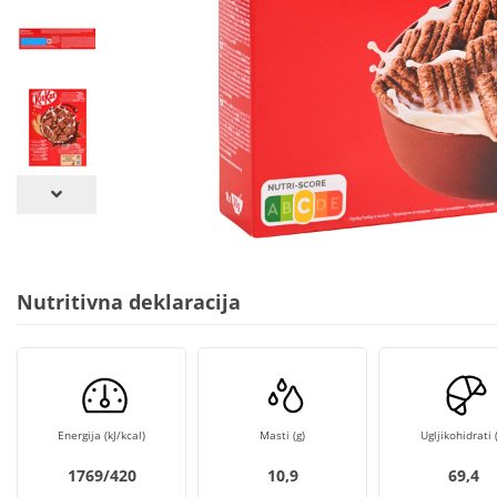
Nutritivna deklaracija
Energija (kJ/kcal)
Masti (g)
Ugljikohidrati (
1769/420
10,9
69,4