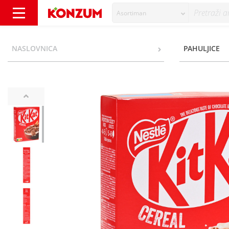
Asortiman
Kit Kat Žitne pahuljice 330 g - Konzum
NASLOVNICA
PAHULJICE