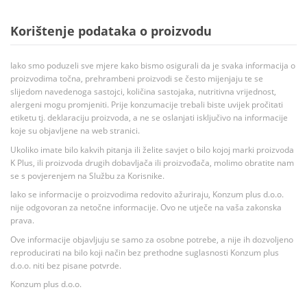
Korištenje podataka o proizvodu
Iako smo poduzeli sve mjere kako bismo osigurali da je svaka informacija o
proizvodima točna, prehrambeni proizvodi se često mijenjaju te se
slijedom navedenoga sastojci, količina sastojaka, nutritivna vrijednost,
alergeni mogu promjeniti. Prije konzumacije trebali biste uvijek pročitati
etiketu tj. deklaraciju proizvoda, a ne se oslanjati isključivo na informacije
koje su objavljene na web stranici.
Ukoliko imate bilo kakvih pitanja ili želite savjet o bilo kojoj marki proizvoda
K Plus, ili proizvoda drugih dobavljača ili proizvođača, molimo obratite nam
se s povjerenjem na Službu za Korisnike.
Iako se informacije o proizvodima redovito ažuriraju, Konzum plus d.o.o.
nije odgovoran za netočne informacije. Ovo ne utječe na vaša zakonska
prava.
Ove informacije objavljuju se samo za osobne potrebe, a nije ih dozvoljeno
reproducirati na bilo koji način bez prethodne suglasnosti Konzum plus
d.o.o. niti bez pisane potvrde.
Konzum plus d.o.o.