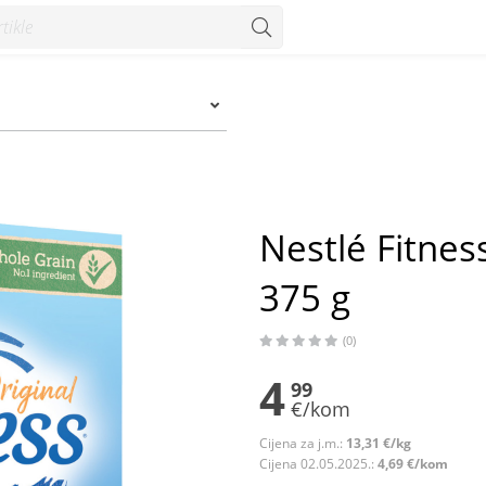
g - Konzum
Nestlé Fitness
375 g
(0)
4
99
€/kom
Cijena za j.m.:
13,31 €/kg
Cijena 02.05.2025.:
4,69 €/kom