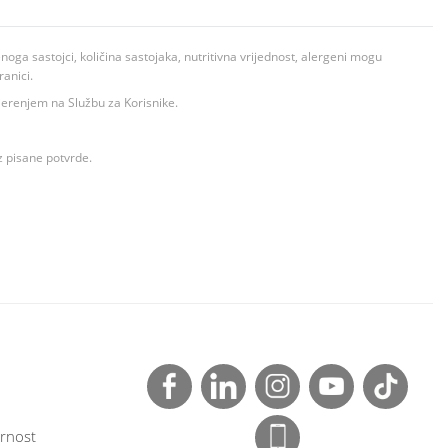
ga sastojci, količina sastojaka, nutritivna vrijednost, alergeni mogu
ranici.
ovjerenjem na Službu za Korisnike.
z pisane potvrde.
rnost