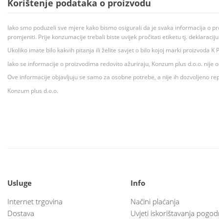
Korištenje podataka o proizvodu
Iako smo poduzeli sve mjere kako bismo osigurali da je svaka informacija o pr
promjeniti. Prije konzumacije trebali biste uvijek pročitati etiketu tj. deklaraci
Ukoliko imate bilo kakvih pitanja ili želite savjet o bilo kojoj marki proizvoda
Iako se informacije o proizvodima redovito ažuriraju, Konzum plus d.o.o. nije
Ove informacije objavljuju se samo za osobne potrebe, a nije ih dozvoljeno rep
Konzum plus d.o.o.
Usluge
Info
Internet trgovina
Načini plaćanja
Dostava
Uvjeti iskorištavanja pogod