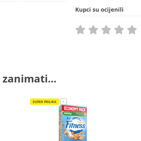
Kupci su ocijenili
 zanimati...
SUPER PRILIKA
!