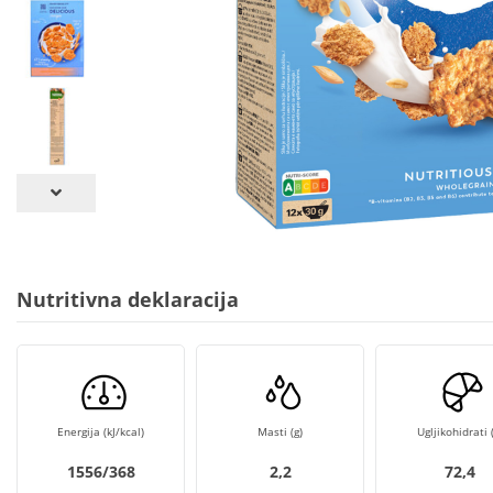
Nutritivna deklaracija
Energija (kJ/kcal)
Masti (g)
Ugljikohidrati (
1556/368
2,2
72,4