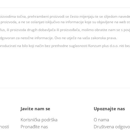
oizvodima točna, prehrambeni proizvodi se često mijenjaju te se slijedom navedeno
ju proizvoda, a ne se oslanjati isključivo na informacije koje su objavljene na web st
 K Plus, ili proizvoda drugih dobavljača ili proizvođača, molimo obratite nam se s p
 odgovoran za netočne informacije. Ovo ne utječe na vaša zakonska prava.
roducirati na bilo koji način bez prethodne suglasnosti Konzum plus d.o.o. niti be
Javite nam se
Upoznajte nas
Korisnička podrška
O nama
nosti
Pronađite nas
Društvena odgovo