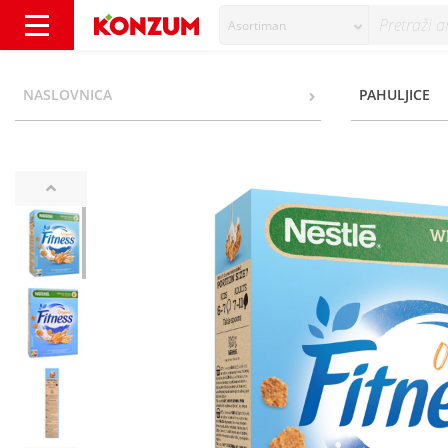
Asortiman
Nestlé Fitness Original Žitne pahuljice 375 
NASLOVNICA
PAHULJICE