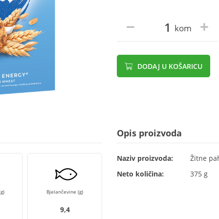
kom
DODAJ U KOŠARICU
Opis proizvoda
Naziv proizvoda:
Žitne pa
Neto količina:
375 g
g)
Bjelančevine (g)
9,4