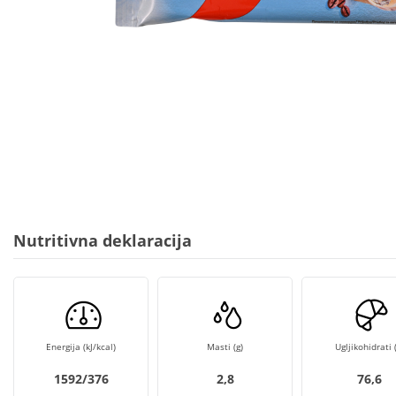
Nutritivna deklaracija
Energija (kJ/kcal)
Masti (g)
Ugljikohidrati (
1592/376
2,8
76,6