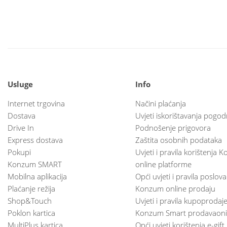
Usluge
Info
Internet trgovina
Načini plaćanja
Dostava
Uvjeti iskorištavanja pogod
Drive In
Podnošenje prigovora
Express dostava
Zaštita osobnih podataka
Pokupi
Uvjeti i pravila korištenja
Konzum SMART
online platforme
Mobilna aplikacija
Opći uvjeti i pravila poslov
Plaćanje režija
Konzum online prodaju
Shop&Touch
Uvjeti i pravila kupoprodaj
Poklon kartica
Konzum Smart prodavaoni
MultiPlus kartica
Opći uvjeti korištenja e-gift