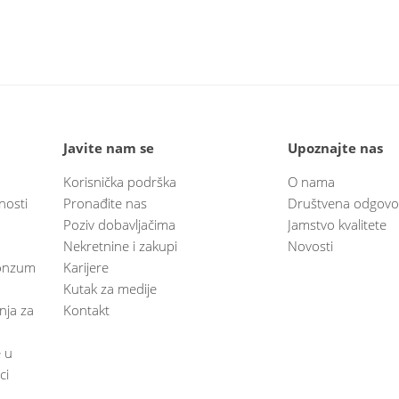
Javite nam se
Upoznajte nas
Korisnička podrška
O nama
nosti
Pronađite nas
Društvena odgovo
Poziv dobavljačima
Jamstvo kvalitete
Nekretnine i zakupi
Novosti
 Konzum
Karijere
Kutak za medije
anja za
Kontakt
e u
ci