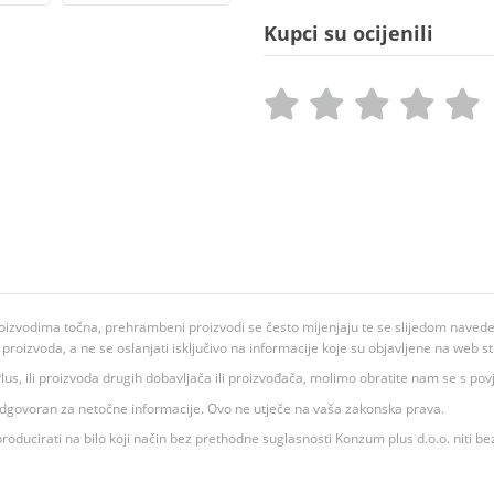
Kupci su ocijenili
oizvodima točna, prehrambeni proizvodi se često mijenjaju te se slijedom navedeno
ju proizvoda, a ne se oslanjati isključivo na informacije koje su objavljene na web st
 K Plus, ili proizvoda drugih dobavljača ili proizvođača, molimo obratite nam se s p
 odgovoran za netočne informacije. Ovo ne utječe na vaša zakonska prava.
roducirati na bilo koji način bez prethodne suglasnosti Konzum plus d.o.o. niti be