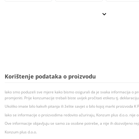
Korištenje podataka o proizvodu
Iako smo poduzeli sve mjere kako bismo osigurali da je svaka informacija o pr
promjeniti. Prije konzumacije trebali biste uvijek pročitati etiketu tj. deklaraci
Ukoliko imate bilo kakvih pitanja ili želite savjet o bilo kojoj marki proizvoda
Iako se informacije o proizvodima redovito ažuriraju, Konzum plus d.o.o. nije
Ove informacije objavljuju se samo za osobne potrebe, a nije ih dozvoljeno rep
Konzum plus d.o.o.