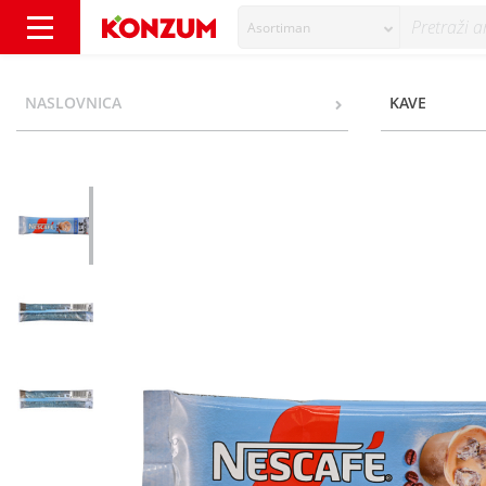
Asortiman
Nescafé 3in1 Instant kava frappe 15 g - Kon
NASLOVNICA
KAVE