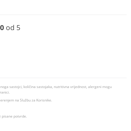
0
od 5
ga sastojci, količina sastojaka, nutritivna vrijednost, alergeni mogu
ranici.
ovjerenjem na Službu za Korisnike.
z pisane potvrde.