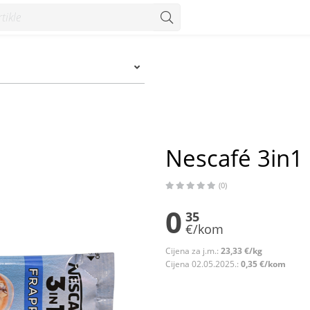
zum
Nescafé 3in1 
(0)
0
35
€/kom
Cijena za j.m.:
23,33 €/kg
Cijena 02.05.2025.:
0,35 €/kom