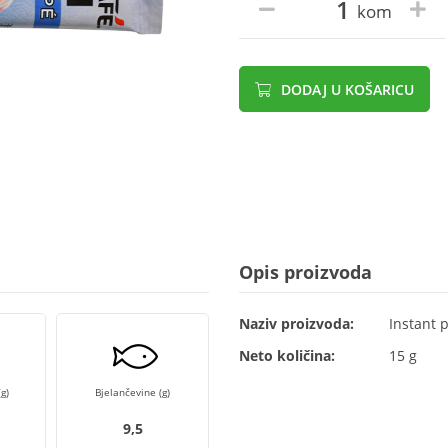
kom
DODAJ U KOŠARICU
Opis proizvoda
Naziv proizvoda:
Instant 
Neto količina:
15 g
g)
Bjelančevine (g)
9,5