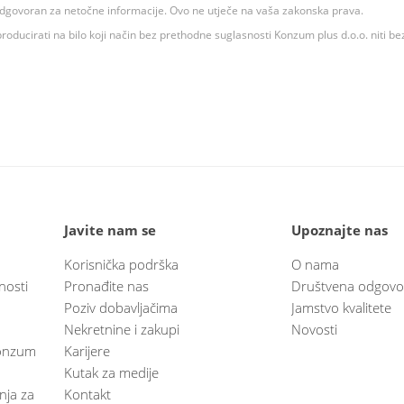
 odgovoran za netočne informacije. Ovo ne utječe na vaša zakonska prava.
roducirati na bilo koji način bez prethodne suglasnosti Konzum plus d.o.o. niti be
Javite nam se
Upoznajte nas
Korisnička podrška
O nama
nosti
Pronađite nas
Društvena odgovo
Poziv dobavljačima
Jamstvo kvalitete
Nekretnine i zakupi
Novosti
 Konzum
Karijere
Kutak za medije
anja za
Kontakt