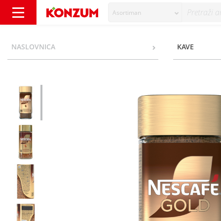
Asortiman
Nescafé Gold Instant kava 95 g - Konzum
NASLOVNICA
KAVE