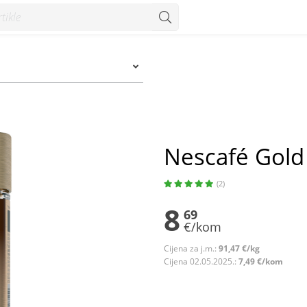
Nescafé Gold 
(2)
8
69
€/kom
Cijena za j.m.:
91,47 €/kg
Cijena 02.05.2025.:
7,49 €/kom