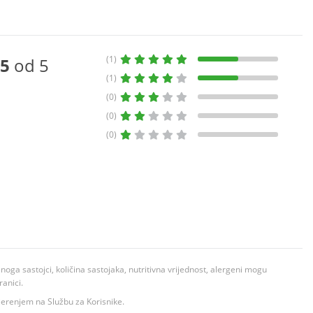
(1)
5
od 5
(1)
(0)
(0)
(0)
ga sastojci, količina sastojaka, nutritivna vrijednost, alergeni mogu
ranici.
ovjerenjem na Službu za Korisnike.