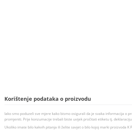
Korištenje podataka o proizvodu
Iako smo poduzeli sve mjere kako bismo osigurali da je svaka informacija o pr
promjeniti. Prije konzumacije trebali biste uvijek pročitati etiketu tj. deklaraci
Ukoliko imate bilo kakvih pitanja ili želite savjet o bilo kojoj marki proizvoda