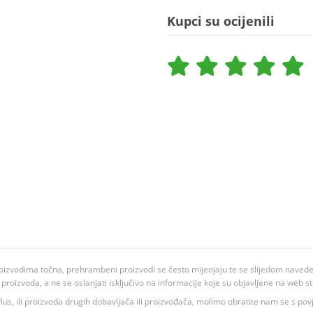
Kupci su ocijenili
oizvodima točna, prehrambeni proizvodi se često mijenjaju te se slijedom navedeno
ju proizvoda, a ne se oslanjati isključivo na informacije koje su objavljene na web st
 K Plus, ili proizvoda drugih dobavljača ili proizvođača, molimo obratite nam se s p