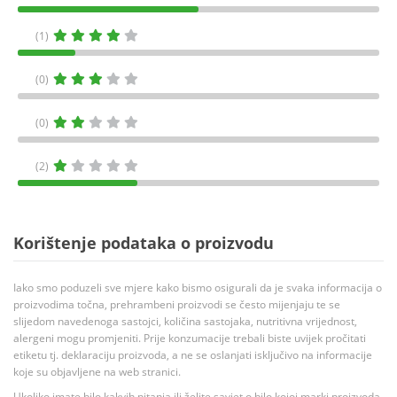
(1)
(0)
(0)
(2)
Korištenje podataka o proizvodu
Iako smo poduzeli sve mjere kako bismo osigurali da je svaka informacija o
proizvodima točna, prehrambeni proizvodi se često mijenjaju te se
slijedom navedenoga sastojci, količina sastojaka, nutritivna vrijednost,
alergeni mogu promjeniti. Prije konzumacije trebali biste uvijek pročitati
etiketu tj. deklaraciju proizvoda, a ne se oslanjati isključivo na informacije
koje su objavljene na web stranici.
Ukoliko imate bilo kakvih pitanja ili želite savjet o bilo kojoj marki proizvoda