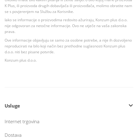
K Plus, ili proizvoda drugih dobavljača ili proizvođača, molimo obratite nam
se s povjerenjem na Službu za Korisnike.
Iako se informacije o proizvodima redovito ažuriraju, Konzum plus d.o.o.
nije odgovoran za netočne informacije. Ovo ne utječe na vaša zakonska
prava.
Ove informacije objavljuju se samo za osobne potrebe, a nije ih dozvoljeno
reproducirati na bilo koji način bez prethodne suglasnosti Konzum plus
d.o.o. niti bez pisane potvrde.
Konzum plus d.o.o.
Usluge
Internet trgovina
Dostava