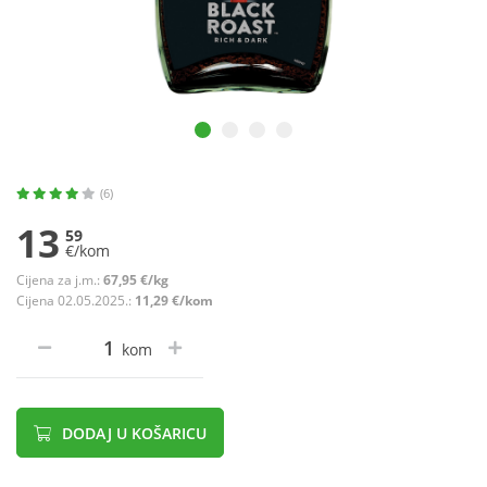
(6)
13
59
€/kom
Cijena za j.m.:
67,95 €/kg
Cijena 02.05.2025.:
11,29 €/kom
kom
DODAJ U KOŠARICU