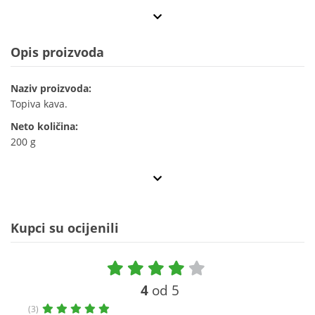
Opis proizvoda
Naziv proizvoda:
Topiva kava.
Neto količina:
200 g
Kupci su ocijenili
4
od 5
(3)