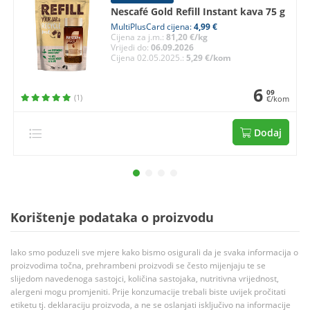
Nescafé Gold Refill Instant kava 75 g
MultiPlusCard cijena:
4,99 €
Cijena za j.m.:
81,20 €/kg
Vrijedi do:
06.09.2026
Cijena 02.05.2025.:
5,29 €/kom
6
09
(1)
€/kom
Dodaj
Korištenje podataka o proizvodu
Iako smo poduzeli sve mjere kako bismo osigurali da je svaka informacija o
proizvodima točna, prehrambeni proizvodi se često mijenjaju te se
slijedom navedenoga sastojci, količina sastojaka, nutritivna vrijednost,
alergeni mogu promjeniti. Prije konzumacije trebali biste uvijek pročitati
etiketu tj. deklaraciju proizvoda, a ne se oslanjati isključivo na informacije