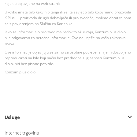
koje su objavljene na web stranici.
Ukoliko imate bilo kakvih pitanja ili želite savjet o bilo kojoj marki proizvoda
K Plus, ili proizvoda drugih dobavljača ili proizvođača, molimo obratite nam
se s povjerenjem na Službu za Korisnike.
Iako se informacije o proizvodima redovito ažuriraju, Konzum plus d.o.o.
nije odgovoran za netočne informacije. Ovo ne utječe na vaša zakonska
prava.
Ove informacije objavljuju se samo za osobne potrebe, a nije ih dozvoljeno
reproducirati na bilo koji način bez prethodne suglasnosti Konzum plus
d.o.o. niti bez pisane potvrde.
Konzum plus d.o.o.
Usluge
Internet trgovina