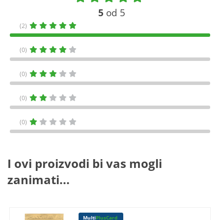
5
od 5
(2)
(0)
(0)
(0)
(0)
I ovi proizvodi bi vas mogli
zanimati...
Multi
PlusCard