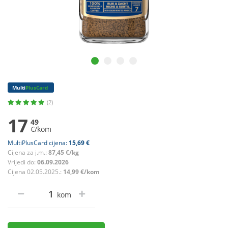
Multi
PlusCard
(2)
17
49
€/kom
MultiPlusCard cijena:
15,69 €
Cijena za j.m.:
87,45 €/kg
Vrijedi do:
06.09.2026
Cijena 02.05.2025.:
14,99 €/kom
kom