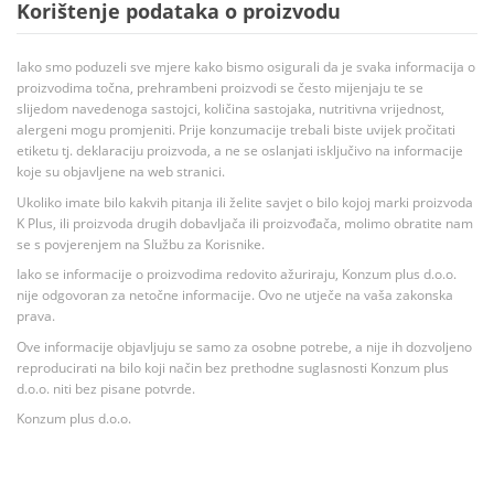
Korištenje podataka o proizvodu
Iako smo poduzeli sve mjere kako bismo osigurali da je svaka informacija o
proizvodima točna, prehrambeni proizvodi se često mijenjaju te se
slijedom navedenoga sastojci, količina sastojaka, nutritivna vrijednost,
alergeni mogu promjeniti. Prije konzumacije trebali biste uvijek pročitati
etiketu tj. deklaraciju proizvoda, a ne se oslanjati isključivo na informacije
koje su objavljene na web stranici.
Ukoliko imate bilo kakvih pitanja ili želite savjet o bilo kojoj marki proizvoda
K Plus, ili proizvoda drugih dobavljača ili proizvođača, molimo obratite nam
se s povjerenjem na Službu za Korisnike.
Iako se informacije o proizvodima redovito ažuriraju, Konzum plus d.o.o.
nije odgovoran za netočne informacije. Ovo ne utječe na vaša zakonska
prava.
Ove informacije objavljuju se samo za osobne potrebe, a nije ih dozvoljeno
reproducirati na bilo koji način bez prethodne suglasnosti Konzum plus
d.o.o. niti bez pisane potvrde.
Konzum plus d.o.o.