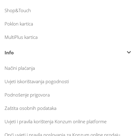
Shop&Touch
Poklon kartica
MultiPlus kartica
Info
Načini plaćanja
Uvjeti iskorištavanja pogodnosti
Podnošenje prigovora
Zaštita osobnih podataka
Uvjeti i pravila korištenja Konzum online platforme
Opći uvjeti i pravila poslovanja za Konzum online prodaju