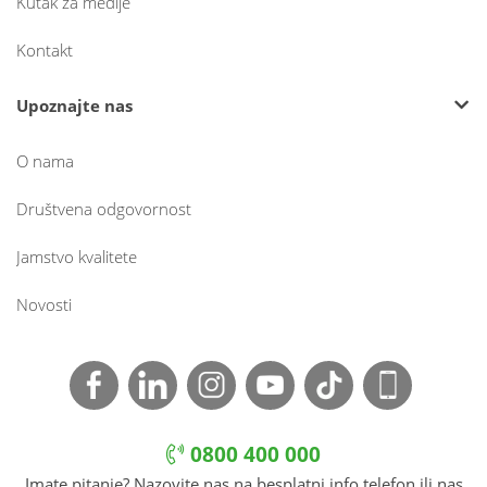
Kutak za medije
Kontakt
Upoznajte nas
O nama
Društvena odgovornost
Jamstvo kvalitete
Novosti
0800 400 000
Imate pitanje? Nazovite nas na besplatni info telefon ili nas