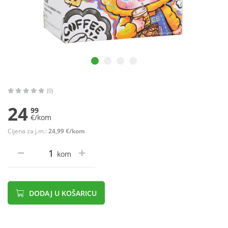
(0)
24
99
€/kom
Cijena za j.m.:
24,99 €/kom
kom
DODAJ U KOŠARICU