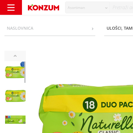
Asortiman
Naturella Classic Higijenski ulošci normal 1
NASLOVNICA
ULOŠCI, TAM