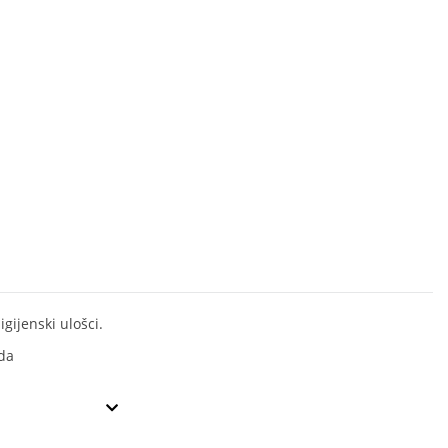
igijenski ulošci.
da