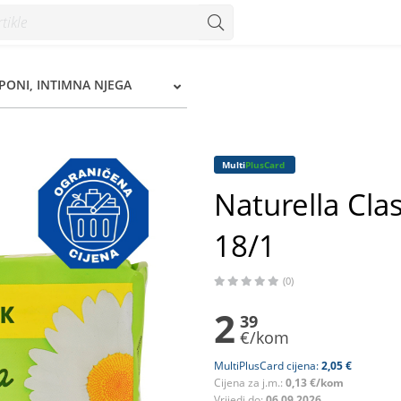
8/1 - Konzum
PONI, INTIMNA NJEGA
Multi
PlusCard
Naturella Clas
18/1
(0)
2
39
€/kom
MultiPlusCard cijena:
2,05 €
Cijena za j.m.:
0,13 €/kom
Vrijedi do:
06.09.2026