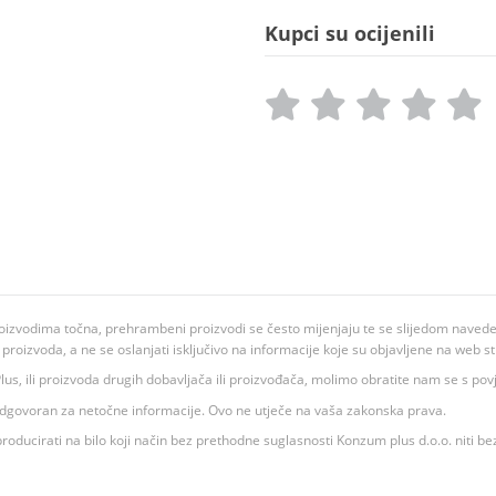
Kupci su ocijenili
oizvodima točna, prehrambeni proizvodi se često mijenjaju te se slijedom navedeno
ju proizvoda, a ne se oslanjati isključivo na informacije koje su objavljene na web st
 K Plus, ili proizvoda drugih dobavljača ili proizvođača, molimo obratite nam se s p
 odgovoran za netočne informacije. Ovo ne utječe na vaša zakonska prava.
roducirati na bilo koji način bez prethodne suglasnosti Konzum plus d.o.o. niti be