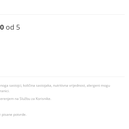
0
od 5
ga sastojci, količina sastojaka, nutritivna vrijednost, alergeni mogu
ranici.
ovjerenjem na Službu za Korisnike.
z pisane potvrde.