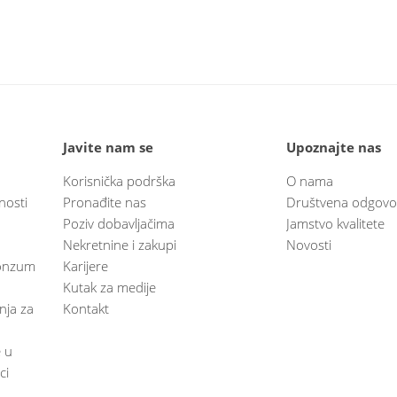
Javite nam se
Upoznajte nas
Korisnička podrška
O nama
nosti
Pronađite nas
Društvena odgovo
Poziv dobavljačima
Jamstvo kvalitete
Nekretnine i zakupi
Novosti
 Konzum
Karijere
Kutak za medije
anja za
Kontakt
e u
ci