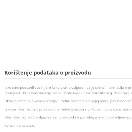
Korištenje podataka o proizvodu
Iako smo poduzeli sve mjere kako bismo osigurali da je svaka informacija o pr
promjeniti. Prije konzumacije trebali biste uvijek pročitati etiketu tj. deklaraci
Ukoliko imate bilo kakvih pitanja ili želite savjet o bilo kojoj marki proizvoda
Iako se informacije o proizvodima redovito ažuriraju, Konzum plus d.o.o. nije
Ove informacije objavljuju se samo za osobne potrebe, a nije ih dozvoljeno rep
Konzum plus d.o.o.