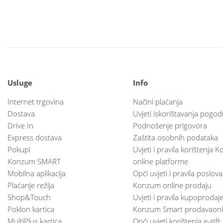
Usluge
Info
Internet trgovina
Načini plaćanja
Dostava
Uvjeti iskorištavanja pogod
Drive In
Podnošenje prigovora
Express dostava
Zaštita osobnih podataka
Pokupi
Uvjeti i pravila korištenja
Konzum SMART
online platforme
Mobilna aplikacija
Opći uvjeti i pravila poslov
Plaćanje režija
Konzum online prodaju
Shop&Touch
Uvjeti i pravila kupoprodaj
Poklon kartica
Konzum Smart prodavaoni
MultiPlus kartica
Opći uvjeti korištenja e-gift