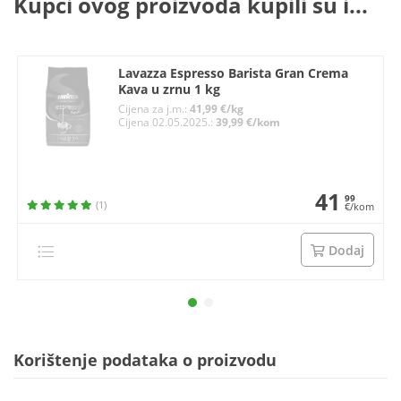
Kupci ovog proizvoda kupili su i...
Lavazza Espresso Barista Gran Crema
Kava u zrnu 1 kg
Cijena za j.m.:
41,99 €/kg
Cijena 02.05.2025.:
39,99 €/kom
41
99
(1)
€/kom
Dodaj
Korištenje podataka o proizvodu