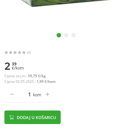
(0)
2
39
€/kom
Cijena za j.m.:
59,75 €/kg
Cijena 02.05.2025.:
1,99 €/kom
kom
DODAJ U KOŠARICU