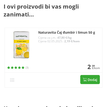
I ovi proizvodi bi vas mogli
zanimati...
Naturavita Čaj đumbir i limun 50 g
Cijena za j.m.:
47,80 €/kg
Cijena 02.05.2025.:
2,19 €/kom
2
39
(3)
€/kom
Dodaj