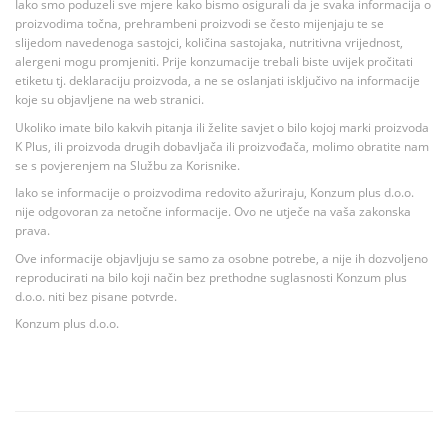
Iako smo poduzeli sve mjere kako bismo osigurali da je svaka informacija o
proizvodima točna, prehrambeni proizvodi se često mijenjaju te se
slijedom navedenoga sastojci, količina sastojaka, nutritivna vrijednost,
alergeni mogu promjeniti. Prije konzumacije trebali biste uvijek pročitati
etiketu tj. deklaraciju proizvoda, a ne se oslanjati isključivo na informacije
koje su objavljene na web stranici.
Ukoliko imate bilo kakvih pitanja ili želite savjet o bilo kojoj marki proizvoda
K Plus, ili proizvoda drugih dobavljača ili proizvođača, molimo obratite nam
se s povjerenjem na Službu za Korisnike.
Iako se informacije o proizvodima redovito ažuriraju, Konzum plus d.o.o.
nije odgovoran za netočne informacije. Ovo ne utječe na vaša zakonska
prava.
Ove informacije objavljuju se samo za osobne potrebe, a nije ih dozvoljeno
reproducirati na bilo koji način bez prethodne suglasnosti Konzum plus
d.o.o. niti bez pisane potvrde.
Konzum plus d.o.o.