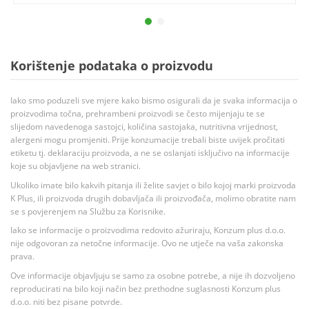
Korištenje podataka o proizvodu
Iako smo poduzeli sve mjere kako bismo osigurali da je svaka informacija o
proizvodima točna, prehrambeni proizvodi se često mijenjaju te se
slijedom navedenoga sastojci, količina sastojaka, nutritivna vrijednost,
alergeni mogu promjeniti. Prije konzumacije trebali biste uvijek pročitati
etiketu tj. deklaraciju proizvoda, a ne se oslanjati isključivo na informacije
koje su objavljene na web stranici.
Ukoliko imate bilo kakvih pitanja ili želite savjet o bilo kojoj marki proizvoda
K Plus, ili proizvoda drugih dobavljača ili proizvođača, molimo obratite nam
se s povjerenjem na Službu za Korisnike.
Iako se informacije o proizvodima redovito ažuriraju, Konzum plus d.o.o.
nije odgovoran za netočne informacije. Ovo ne utječe na vaša zakonska
prava.
Ove informacije objavljuju se samo za osobne potrebe, a nije ih dozvoljeno
reproducirati na bilo koji način bez prethodne suglasnosti Konzum plus
d.o.o. niti bez pisane potvrde.