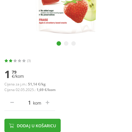
(3)
1
79
€/kom
Cijena za j.m.:
51,14 €/kg
Cijena 02.05.2025.:
1,69 €/kom
kom
DODAJ U KOŠARICU