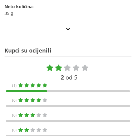
Neto količina:
35 g
Kupci su ocijenili
2
od 5
(1)
(0)
(0)
(0)