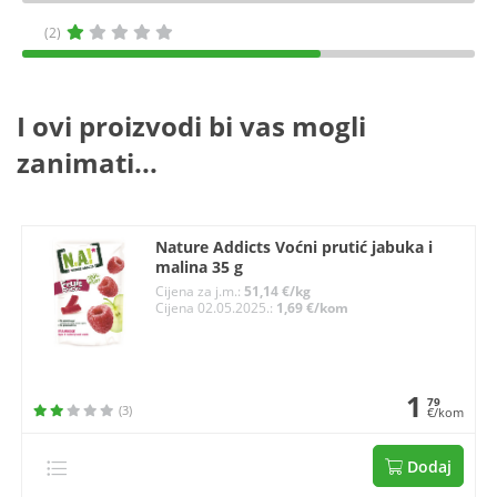
(2)
I ovi proizvodi bi vas mogli
zanimati...
Nature Addicts Voćni prutić jabuka i
malina 35 g
Cijena za j.m.:
51,14 €/kg
Cijena 02.05.2025.:
1,69 €/kom
1
79
(3)
€/kom
Dodaj