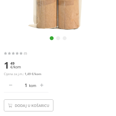
(0)
1
49
€/kom
Cijena za j.m.:
1,49 €/kom
kom
DODAJ U KOŠARICU