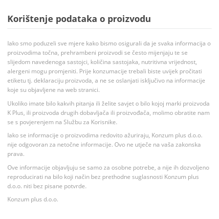
Korištenje podataka o proizvodu
Iako smo poduzeli sve mjere kako bismo osigurali da je svaka informacija o
proizvodima točna, prehrambeni proizvodi se često mijenjaju te se
slijedom navedenoga sastojci, količina sastojaka, nutritivna vrijednost,
alergeni mogu promjeniti. Prije konzumacije trebali biste uvijek pročitati
etiketu tj. deklaraciju proizvoda, a ne se oslanjati isključivo na informacije
koje su objavljene na web stranici.
Ukoliko imate bilo kakvih pitanja ili želite savjet o bilo kojoj marki proizvoda
K Plus, ili proizvoda drugih dobavljača ili proizvođača, molimo obratite nam
se s povjerenjem na Službu za Korisnike.
Iako se informacije o proizvodima redovito ažuriraju, Konzum plus d.o.o.
nije odgovoran za netočne informacije. Ovo ne utječe na vaša zakonska
prava.
Ove informacije objavljuju se samo za osobne potrebe, a nije ih dozvoljeno
reproducirati na bilo koji način bez prethodne suglasnosti Konzum plus
d.o.o. niti bez pisane potvrde.
Konzum plus d.o.o.