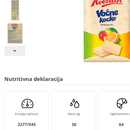
Nutritivna deklaracija
Energija (kJ/kcal)
Masti (g)
Ugljikohidrati (
2277/545
30
64