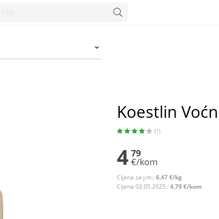
Koestlin Voćn
(1)
4
79
€/kom
Cijena za j.m.:
6,47 €/kg
Cijena 02.05.2025.:
4,79 €/kom