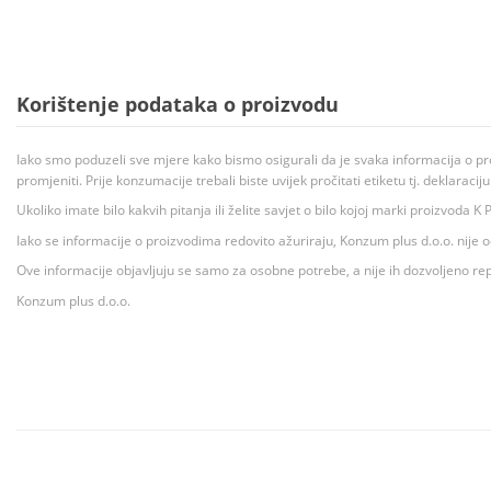
Korištenje podataka o proizvodu
Iako smo poduzeli sve mjere kako bismo osigurali da je svaka informacija o pr
promjeniti. Prije konzumacije trebali biste uvijek pročitati etiketu tj. deklaraci
Ukoliko imate bilo kakvih pitanja ili želite savjet o bilo kojoj marki proizvoda
Iako se informacije o proizvodima redovito ažuriraju, Konzum plus d.o.o. nije
Ove informacije objavljuju se samo za osobne potrebe, a nije ih dozvoljeno rep
Konzum plus d.o.o.