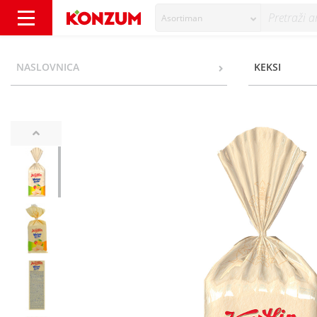
Asortiman
Koestlin Voćne kocke 740 g - Konzum
NASLOVNICA
KEKSI