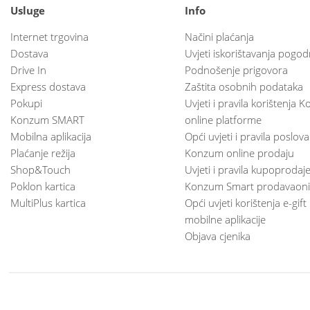
Usluge
Info
Internet trgovina
Načini plaćanja
Dostava
Uvjeti iskorištavanja pogod
Drive In
Podnošenje prigovora
Express dostava
Zaštita osobnih podataka
Pokupi
Uvjeti i pravila korištenja
Konzum SMART
online platforme
Mobilna aplikacija
Opći uvjeti i pravila poslov
Plaćanje režija
Konzum online prodaju
Shop&Touch
Uvjeti i pravila kupoprodaj
Poklon kartica
Konzum Smart prodavaoni
MultiPlus kartica
Opći uvjeti korištenja e-gift
mobilne aplikacije
Objava cjenika