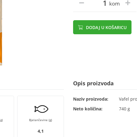
kom
DODAJ U KOŠARICU
Opis proizvoda
Naziv proizvoda:
Vafel pr
Neto količina:
740 g
g)
Bjelančevine (g)
4,1