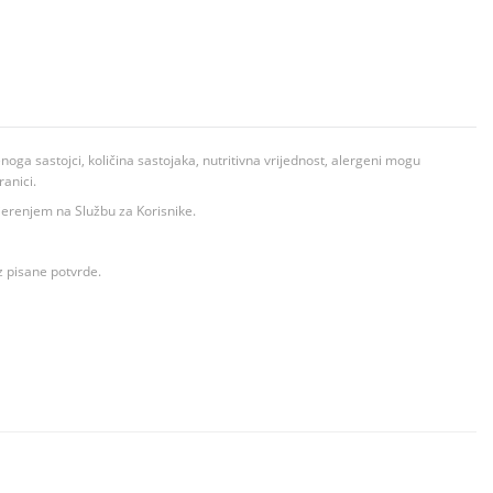
ga sastojci, količina sastojaka, nutritivna vrijednost, alergeni mogu
ranici.
ovjerenjem na Službu za Korisnike.
z pisane potvrde.