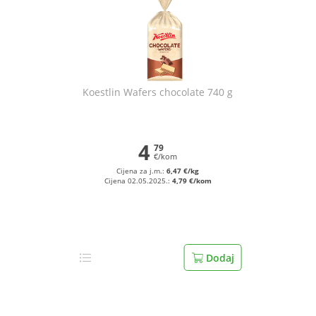
Koestlin Wafers chocolate 740 g
4
79
€/kom
Cijena za j.m.:
6,47 €/kg
Cijena 02.05.2025.:
4,79 €/kom
Dodaj