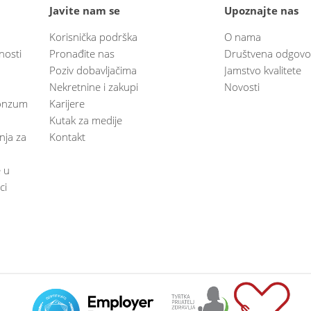
Javite nam se
Upoznajte nas
Korisnička podrška
O nama
nosti
Pronađite nas
Društvena odgovo
Poziv dobavljačima
Jamstvo kvalitete
Nekretnine i zakupi
Novosti
 Konzum
Karijere
Kutak za medije
anja za
Kontakt
e u
ci