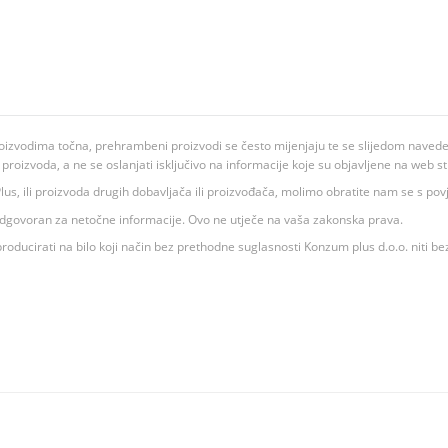
oizvodima točna, prehrambeni proizvodi se često mijenjaju te se slijedom navedeno
ju proizvoda, a ne se oslanjati isključivo na informacije koje su objavljene na web st
 K Plus, ili proizvoda drugih dobavljača ili proizvođača, molimo obratite nam se s p
 odgovoran za netočne informacije. Ovo ne utječe na vaša zakonska prava.
roducirati na bilo koji način bez prethodne suglasnosti Konzum plus d.o.o. niti be