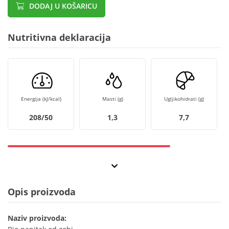
DODAJ U KOŠARICU
Nutritivna deklaracija
Energija (kJ/kcal)
Masti (g)
Ugljikohidrati (g)
208/50
1,3
7,7
Opis proizvoda
Naziv proizvoda: