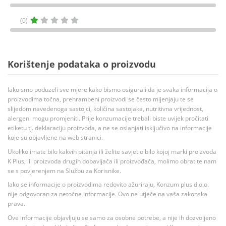
(0)
Korištenje podataka o proizvodu
Iako smo poduzeli sve mjere kako bismo osigurali da je svaka informacija o
proizvodima točna, prehrambeni proizvodi se često mijenjaju te se
slijedom navedenoga sastojci, količina sastojaka, nutritivna vrijednost,
alergeni mogu promjeniti. Prije konzumacije trebali biste uvijek pročitati
etiketu tj. deklaraciju proizvoda, a ne se oslanjati isključivo na informacije
koje su objavljene na web stranici.
Ukoliko imate bilo kakvih pitanja ili želite savjet o bilo kojoj marki proizvoda
K Plus, ili proizvoda drugih dobavljača ili proizvođača, molimo obratite nam
se s povjerenjem na Službu za Korisnike.
Iako se informacije o proizvodima redovito ažuriraju, Konzum plus d.o.o.
nije odgovoran za netočne informacije. Ovo ne utječe na vaša zakonska
prava.
Ove informacije objavljuju se samo za osobne potrebe, a nije ih dozvoljeno