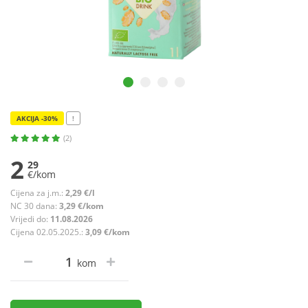
AKCIJA -30%
!
(2)
2
29
€/kom
Cijena za j.m.:
2,29 €/l
NC 30 dana:
3,29 €/kom
Vrijedi do:
11.08.2026
Cijena 02.05.2025.:
3,09 €/kom
kom