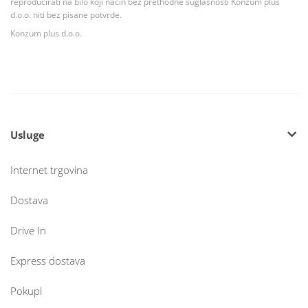
reproducirati na bilo koji način bez prethodne suglasnosti Konzum plus
d.o.o. niti bez pisane potvrde.
Konzum plus d.o.o.
Usluge
Internet trgovina
Dostava
Drive In
Express dostava
Pokupi