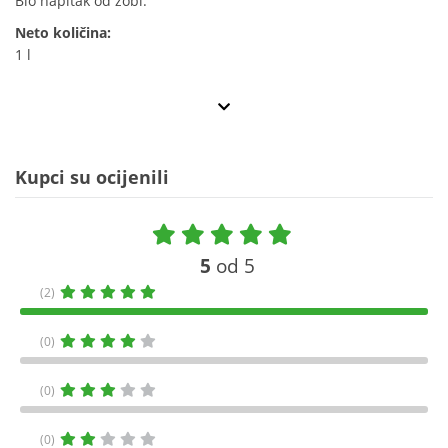
Bio napitak od zobi.
Neto količina:
1 l
Kupci su ocijenili
5
od 5
(2)
(0)
(0)
(0)