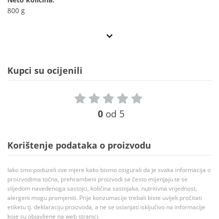
800 g
Kupci su ocijenili
0
od 5
Korištenje podataka o proizvodu
Iako smo poduzeli sve mjere kako bismo osigurali da je svaka informacija o
proizvodima točna, prehrambeni proizvodi se često mijenjaju te se
slijedom navedenoga sastojci, količina sastojaka, nutritivna vrijednost,
alergeni mogu promjeniti. Prije konzumacije trebali biste uvijek pročitati
etiketu tj. deklaraciju proizvoda, a ne se oslanjati isključivo na informacije
koje su objavljene na web stranici.