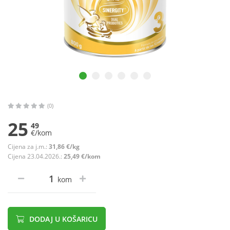
(0)
25
49
€/kom
Cijena za j.m.:
31,86 €/kg
Cijena 23.04.2026.:
25,49 €/kom
kom
DODAJ U KOŠARICU