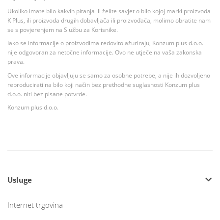
Ukoliko imate bilo kakvih pitanja ili želite savjet o bilo kojoj marki proizvoda
K Plus, ili proizvoda drugih dobavljača ili proizvođača, molimo obratite nam
se s povjerenjem na Službu za Korisnike.
Iako se informacije o proizvodima redovito ažuriraju, Konzum plus d.o.o.
nije odgovoran za netočne informacije. Ovo ne utječe na vaša zakonska
prava.
Ove informacije objavljuju se samo za osobne potrebe, a nije ih dozvoljeno
reproducirati na bilo koji način bez prethodne suglasnosti Konzum plus
d.o.o. niti bez pisane potvrde.
Konzum plus d.o.o.
Usluge
Internet trgovina