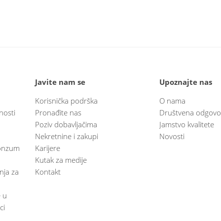
Javite nam se
Upoznajte nas
Korisnička podrška
O nama
nosti
Pronađite nas
Društvena odgovo
Poziv dobavljačima
Jamstvo kvalitete
Nekretnine i zakupi
Novosti
 Konzum
Karijere
Kutak za medije
anja za
Kontakt
e u
ci