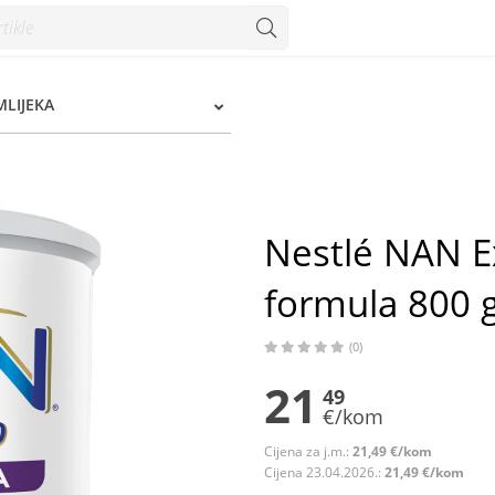
800 g - Konzum
MLIJEKA
Nestlé NAN E
formula 800 
(0)
21
49
€/kom
Cijena za j.m.:
21,49 €/kom
Cijena 23.04.2026.:
21,49 €/kom