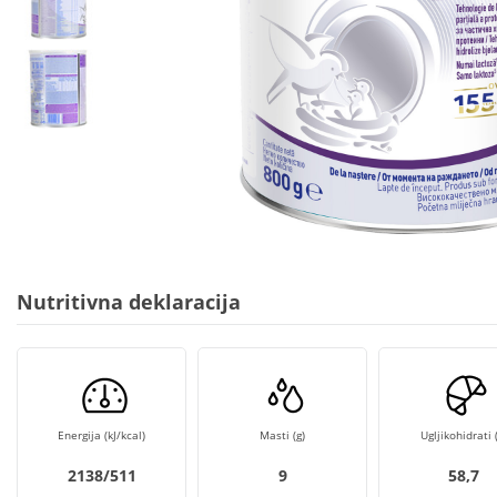
Nutritivna deklaracija
Energija (kJ/kcal)
Masti (g)
Ugljikohidrati (
2138/511
9
58,7