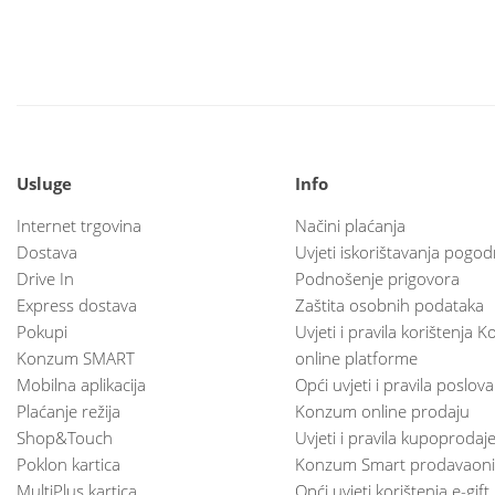
Usluge
Info
Internet trgovina
Načini plaćanja
Dostava
Uvjeti iskorištavanja pogod
Drive In
Podnošenje prigovora
Express dostava
Zaštita osobnih podataka
Pokupi
Uvjeti i pravila korištenja
Konzum SMART
online platforme
Mobilna aplikacija
Opći uvjeti i pravila poslov
Plaćanje režija
Konzum online prodaju
Shop&Touch
Uvjeti i pravila kupoprodaj
Poklon kartica
Konzum Smart prodavaoni
MultiPlus kartica
Opći uvjeti korištenja e-gift