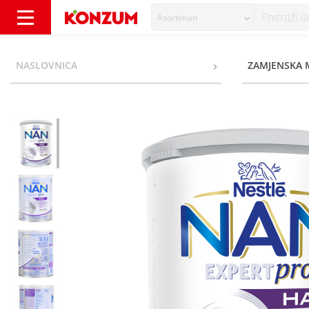
Asortiman
Nestlé NAN Expert Pro HA Mliječna formula 
NASLOVNICA
ZAMJENSKA 