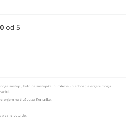
0
od 5
ga sastojci, količina sastojaka, nutritivna vrijednost, alergeni mogu
ranici.
ovjerenjem na Službu za Korisnike.
z pisane potvrde.