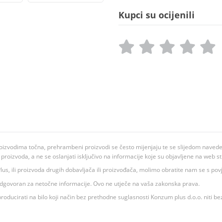
Kupci su ocijenili
oizvodima točna, prehrambeni proizvodi se često mijenjaju te se slijedom navedeno
ju proizvoda, a ne se oslanjati isključivo na informacije koje su objavljene na web st
 K Plus, ili proizvoda drugih dobavljača ili proizvođača, molimo obratite nam se s p
 odgovoran za netočne informacije. Ovo ne utječe na vaša zakonska prava.
roducirati na bilo koji način bez prethodne suglasnosti Konzum plus d.o.o. niti be