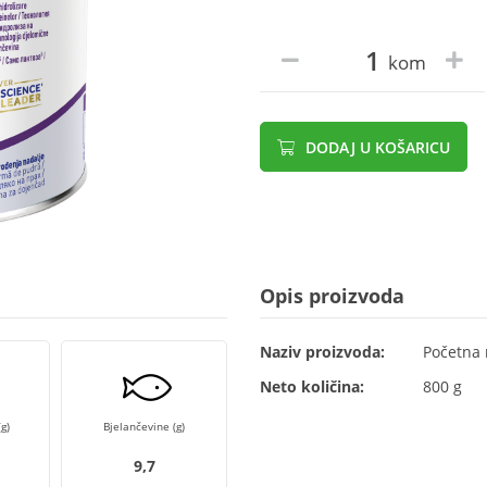
kom
DODAJ U KOŠARICU
Opis proizvoda
Naziv proizvoda:
Početna 
Neto količina:
800 g
g)
Bjelančevine (g)
9,7