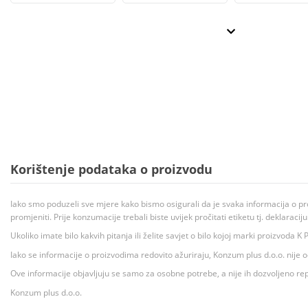
Korištenje podataka o proizvodu
Iako smo poduzeli sve mjere kako bismo osigurali da je svaka informacija o pr
promjeniti. Prije konzumacije trebali biste uvijek pročitati etiketu tj. deklaraci
Ukoliko imate bilo kakvih pitanja ili želite savjet o bilo kojoj marki proizvoda
Iako se informacije o proizvodima redovito ažuriraju, Konzum plus d.o.o. nije
Ove informacije objavljuju se samo za osobne potrebe, a nije ih dozvoljeno rep
Konzum plus d.o.o.