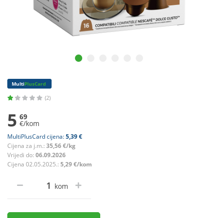
Multi
PlusCard
(2)
5
69
€/kom
MultiPlusCard cijena:
5,39 €
Cijena za j.m.:
35,56 €/kg
Vrijedi do:
06.09.2026
Cijena 02.05.2025.:
5,29 €/kom
kom