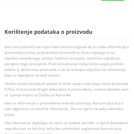
Korištenje podataka o proizvodu
Iako smo poduzeli sve mjere kako bismo osigurali da je svaka informacija o
proizvodima točna, prehrambeni proizvodi se često mijenjaju te se
slijedom navedenoga sastojci, količina sastojaka, nutritivna vrijednost,
alergeni mogu promjeniti. Prije konzumacije trebali biste uvijek pročitati
etiketu tj. deklaraciju proizvoda, a ne se oslanjati isključivo na informacije
koje su objavljene na web stranici.
Ukoliko imate bilo kakvih pitanja ili želite savjet o bilo kojoj marki proizvoda
K Plus, ili proizvoda drugih dobavljača ili proizvođača, molimo obratite nam
se s povjerenjem na Službu za Korisnike.
Iako se informacije o proizvodima redovito ažuriraju, Konzum plus d.o.o.
nije odgovoran za netočne informacije. Ovo ne utječe na vaša zakonska
prava.
Ove informacije objavljuju se samo za osobne potrebe, a nije ih dozvoljeno
reproducirati na bilo koji način bez prethodne suglasnosti Konzum plus