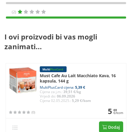
(2)
I ovi proizvodi bi vas mogli
zanimati...
Multi
PlusCard
Must Cafe Au Lait Macchiato Kava, 16
kapsula, 144 g
MultiPlusCard cijena:
5,39 €
Cijena za j.m.:
39,51 €/kg
Vrijedi do:
06.09.2026
Cijena 02.05.2025.:
5,29 €/kom
5
69
(0)
€/kom
Dodaj