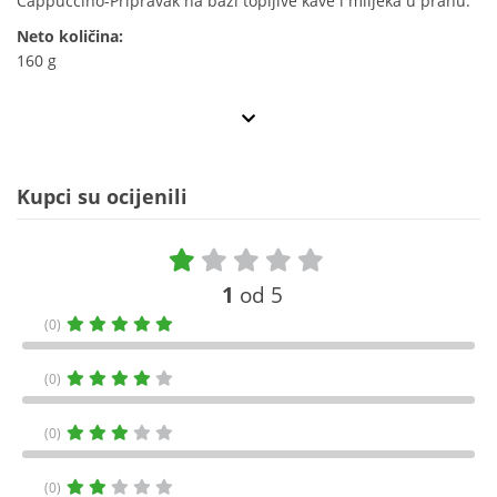
Cappuccino-Pripravak na bazi topljive kave i mlijeka u prahu.
Neto količina:
160 g
Kupci su ocijenili
1
od 5
(0)
(0)
(0)
(0)