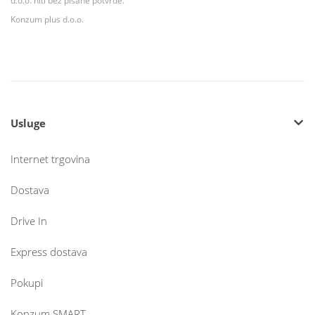
d.o.o. niti bez pisane potvrde.
Konzum plus d.o.o.
Usluge
Internet trgovina
Dostava
Drive In
Express dostava
Pokupi
Konzum SMART