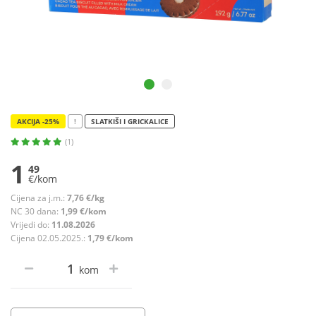
AKCIJA -25%
!
SLATKIŠI I GRICKALICE
(1)
1
49
€/kom
Cijena za j.m.:
7,76 €/kg
NC 30 dana:
1,99 €/kom
Vrijedi do:
11.08.2026
Cijena 02.05.2025.:
1,79 €/kom
kom