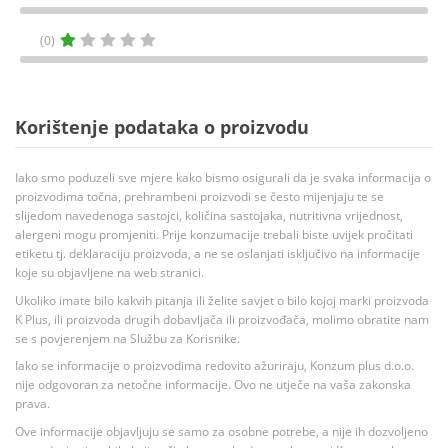
(0)
Korištenje podataka o proizvodu
Iako smo poduzeli sve mjere kako bismo osigurali da je svaka informacija o
proizvodima točna, prehrambeni proizvodi se često mijenjaju te se
slijedom navedenoga sastojci, količina sastojaka, nutritivna vrijednost,
alergeni mogu promjeniti. Prije konzumacije trebali biste uvijek pročitati
etiketu tj. deklaraciju proizvoda, a ne se oslanjati isključivo na informacije
koje su objavljene na web stranici.
Ukoliko imate bilo kakvih pitanja ili želite savjet o bilo kojoj marki proizvoda
K Plus, ili proizvoda drugih dobavljača ili proizvođača, molimo obratite nam
se s povjerenjem na Službu za Korisnike.
Iako se informacije o proizvodima redovito ažuriraju, Konzum plus d.o.o.
nije odgovoran za netočne informacije. Ovo ne utječe na vaša zakonska
prava.
Ove informacije objavljuju se samo za osobne potrebe, a nije ih dozvoljeno