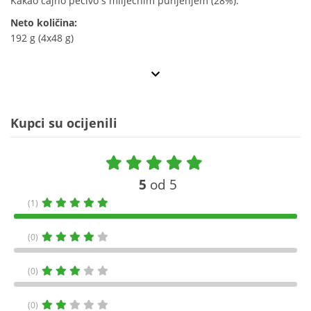
Kakao čajno pecivo s mliječnim punjenjem (28%).
Neto količina:
192 g (4x48 g)
Kupci su ocijenili
5
od 5
(1)
(0)
(0)
(0)