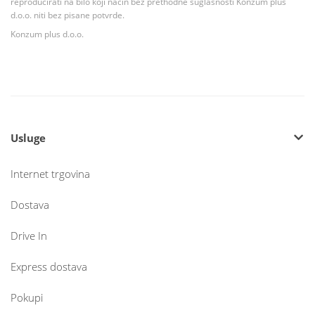
reproducirati na bilo koji način bez prethodne suglasnosti Konzum plus
d.o.o. niti bez pisane potvrde.
Konzum plus d.o.o.
Usluge
Internet trgovina
Dostava
Drive In
Express dostava
Pokupi