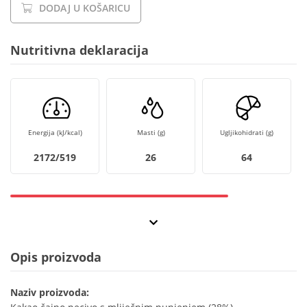
DODAJ U KOŠARICU
Nutritivna deklaracija
Energija (kJ/kcal)
Masti (g)
Ugljikohidrati (g)
2172/519
26
64
Opis proizvoda
Naziv proizvoda: