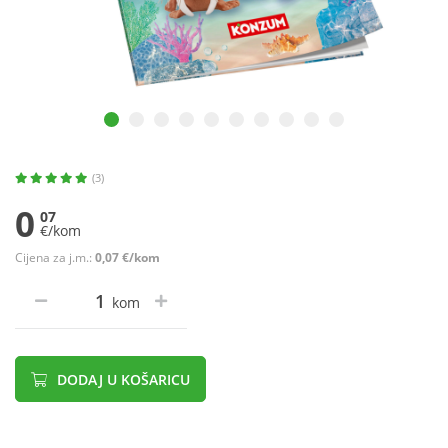
(3)
0
07
€/kom
Cijena za j.m.:
0,07 €/kom
kom
DODAJ U KOŠARICU