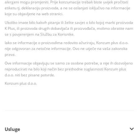
alergeni mogu promjeniti. Prije konzumacije trebali biste uvijek pročitati
etiketu tj. deklaraciju proizvoda, a ne se oslanjati isključivo na informacije
koje su objavljene na web stranici.
Ukoliko imate bilo kakvih pitanja ili želite savjet o bilo kojoj marki proizvoda
K Plus, ili proizvoda drugih dobavljača ili proizvođača, molimo obratite nam
se s povjerenjem na Službu za Korisnike.
Iako se informacije o proizvodima redovito ažuriraju, Konzum plus d.o.o.
nije odgovoran za netočne informacije. Ovo ne utječe na vaša zakonska
prava.
Ove informacije objavljuju se samo za osobne potrebe, a nije ih dozvoljeno
reproducirati na bilo koji način bez prethodne suglasnosti Konzum plus
d.o.o. niti bez pisane potvrde.
Konzum plus d.o.o.
Usluge