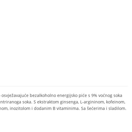
 osvježavajuće bezalkoholno energijsko piće s 9% voćnog soka
ntriranoga soka. S ekstraktom ginsenga, L-argininom, kofeinom,
inom, inozitolom i dodanim B vitaminima. Sa šećerima i sladilom.