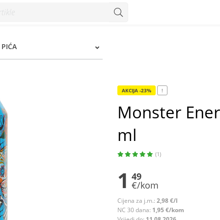
 Konzum
 PIĆA
AKCIJA -23%
!
Monster Ener
ml
(1)
1
49
€/kom
Cijena za j.m.:
2,98 €/l
NC 30 dana:
1,95 €/kom
Vrijedi do:
11.08.2026