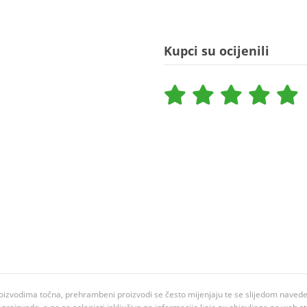
Kupci su ocijenili
oizvodima točna, prehrambeni proizvodi se često mijenjaju te se slijedom navedeno