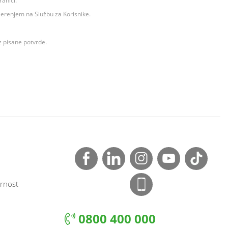
ranici.
ovjerenjem na Službu za Korisnike.
z pisane potvrde.
rnost
0800 400 000