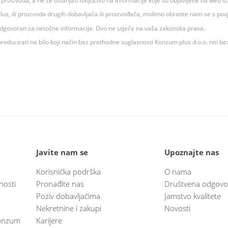
ju proizvoda, a ne se oslanjati isključivo na informacije koje su objavljene na web st
 K Plus, ili proizvoda drugih dobavljača ili proizvođača, molimo obratite nam se s p
 odgovoran za netočne informacije. Ovo ne utječe na vaša zakonska prava.
roducirati na bilo koji način bez prethodne suglasnosti Konzum plus d.o.o. niti be
Javite nam se
Upoznajte nas
Korisnička podrška
O nama
nosti
Pronađite nas
Društvena odgovo
Poziv dobavljačima
Jamstvo kvalitete
Nekretnine i zakupi
Novosti
 Konzum
Karijere