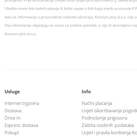
promjeniti. Prije konzumacije trebali biste uvijek pročitati etiketu tj. deklaraci
Ukoliko imate bilo kakvih pitanja ili želite savjet o bilo kojoj marki proizvoda
Iako se informacije o proizvodima redovito ažuriraju, Konzum plus d.o.o. nije
Ove informacije objavljuju se samo za osobne potrebe, a nije ih dozvoljeno rep
Konzum plus d.o.o.
Usluge
Info
Internet trgovina
Načini plaćanja
Dostava
Uvjeti iskorištavanja pogod
Drive In
Podnošenje prigovora
Express dostava
Zaštita osobnih podataka
Pokupi
Uvjeti i pravila korištenja