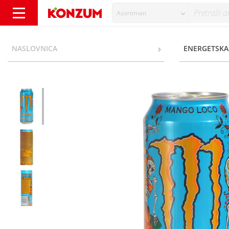
Asortiman
Monster Energy Juiced mango loco 500 ml -
NASLOVNICA
ENERGETSKA