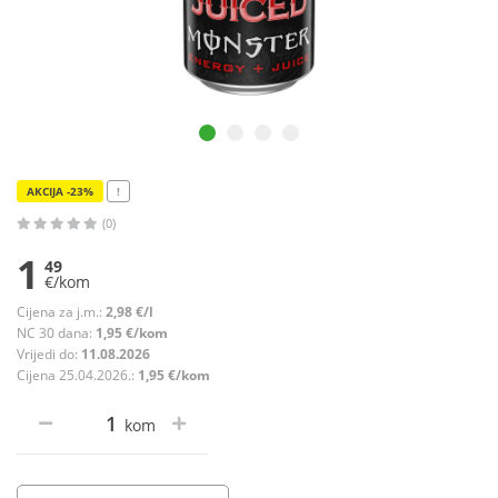
AKCIJA -23%
!
(0)
1
49
€/kom
Cijena za j.m.:
2,98 €/l
NC 30 dana:
1,95 €/kom
Vrijedi do:
11.08.2026
Cijena 25.04.2026.:
1,95 €/kom
kom