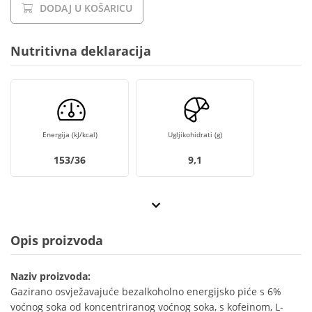
DODAJ U KOŠARICU
Nutritivna deklaracija
Energija (kJ/kcal)
Ugljikohidrati (g)
153/36
9,1
Opis proizvoda
Naziv proizvoda:
Gazirano osvježavajuće bezalkoholno energijsko piće s 6%
voćnog soka od koncentriranog voćnog soka, s kofeinom, L-