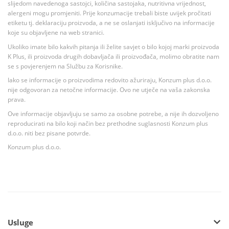
slijedom navedenoga sastojci, količina sastojaka, nutritivna vrijednost,
alergeni mogu promjeniti. Prije konzumacije trebali biste uvijek pročitati
etiketu tj. deklaraciju proizvoda, a ne se oslanjati isključivo na informacije
koje su objavljene na web stranici.
Ukoliko imate bilo kakvih pitanja ili želite savjet o bilo kojoj marki proizvoda
K Plus, ili proizvoda drugih dobavljača ili proizvođača, molimo obratite nam
se s povjerenjem na Službu za Korisnike.
Iako se informacije o proizvodima redovito ažuriraju, Konzum plus d.o.o.
nije odgovoran za netočne informacije. Ovo ne utječe na vaša zakonska
prava.
Ove informacije objavljuju se samo za osobne potrebe, a nije ih dozvoljeno
reproducirati na bilo koji način bez prethodne suglasnosti Konzum plus
d.o.o. niti bez pisane potvrde.
Konzum plus d.o.o.
Usluge