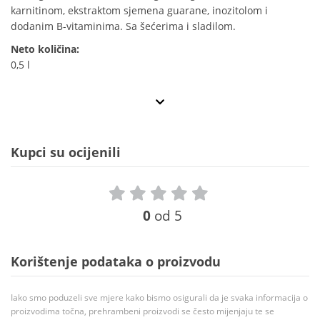
karnitinom, ekstraktom sjemena guarane, inozitolom i
dodanim B-vitaminima. Sa šećerima i sladilom.
Neto količina:
0,5 l
Kupci su ocijenili
0
od 5
Korištenje podataka o proizvodu
Iako smo poduzeli sve mjere kako bismo osigurali da je svaka informacija o
proizvodima točna, prehrambeni proizvodi se često mijenjaju te se