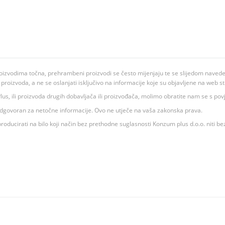
oizvodima točna, prehrambeni proizvodi se često mijenjaju te se slijedom navedeno
ju proizvoda, a ne se oslanjati isključivo na informacije koje su objavljene na web st
 K Plus, ili proizvoda drugih dobavljača ili proizvođača, molimo obratite nam se s p
 odgovoran za netočne informacije. Ovo ne utječe na vaša zakonska prava.
roducirati na bilo koji način bez prethodne suglasnosti Konzum plus d.o.o. niti be