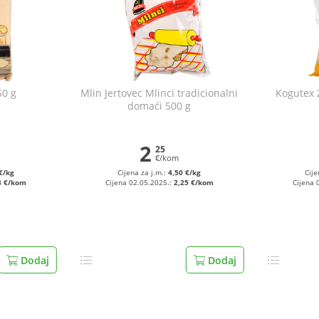
50 g
Mlin Jertovec Mlinci tradicionalni
Kogutex 
domaći 500 g
2
25
€/kom
€/kg
Cijena za j.m.:
4,50 €/kg
Cije
3 €/kom
Cijena 02.05.2025.:
2,25 €/kom
Cijena 
Dodaj
Dodaj