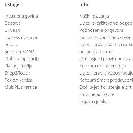
Usluge
Info
Internet trgovina
Načini plaćanja
Dostava
Uvjeti iskorištavanja pogod
Drive In
Podnošenje prigovora
Express dostava
Zaštita osobnih podataka
Pokupi
Uvjeti i pravila korištenja
Konzum SMART
online platforme
Mobilna aplikacija
Opći uvjeti i pravila poslov
Plaćanje režija
Konzum online prodaju
Shop&Touch
Uvjeti i pravila kupoprodaj
Poklon kartica
Konzum Smart prodavaoni
MultiPlus kartica
Opći uvjeti korištenja e-gift
mobilne aplikacije
Objava cjenika