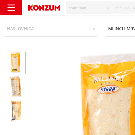
Asortiman
Klara Mlinci s jajima 250 g - Konzum
NASLOVNICA
MLINCI I MR