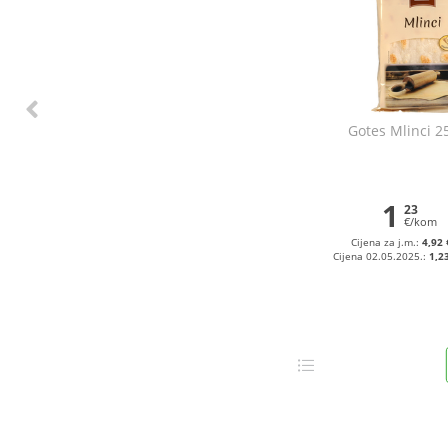
Gotes Mlinci 2
1
23
€/kom
Cijena za j.m.:
4,92 
Cijena 02.05.2025.:
1,2