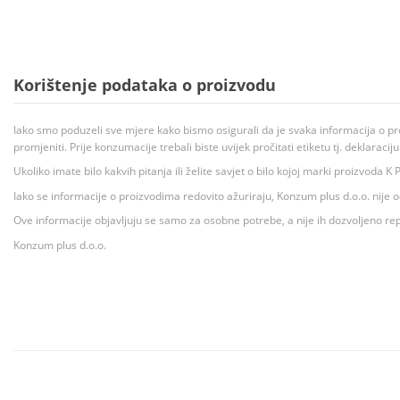
Korištenje podataka o proizvodu
Iako smo poduzeli sve mjere kako bismo osigurali da je svaka informacija o pr
promjeniti. Prije konzumacije trebali biste uvijek pročitati etiketu tj. deklaraci
Ukoliko imate bilo kakvih pitanja ili želite savjet o bilo kojoj marki proizvoda
Iako se informacije o proizvodima redovito ažuriraju, Konzum plus d.o.o. nije
Ove informacije objavljuju se samo za osobne potrebe, a nije ih dozvoljeno rep
Konzum plus d.o.o.