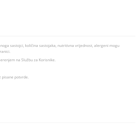
ga sastojci, količina sastojaka, nutritivna vrijednost, alergeni mogu
ranici.
ovjerenjem na Službu za Korisnike.
z pisane potvrde.