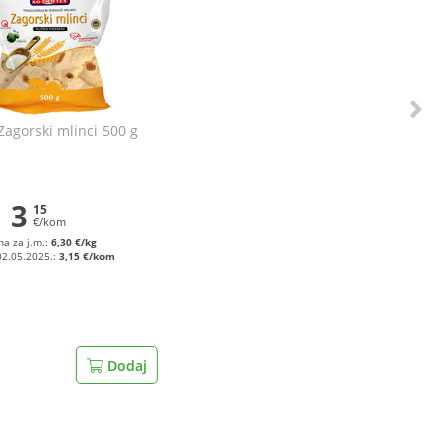
Zagorski mlinci 500 g
3
15
€/kom
na za j.m.:
6,30 €/kg
02.05.2025.:
3,15 €/kom
Dodaj