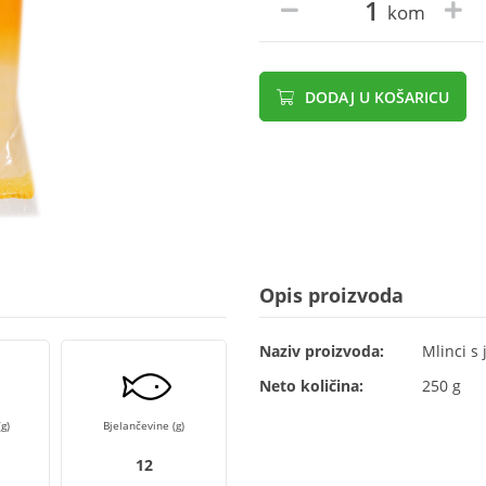
kom
DODAJ U KOŠARICU
Opis proizvoda
Naziv proizvoda:
Mlinci s 
Neto količina:
250 g
g)
Bjelančevine (g)
12