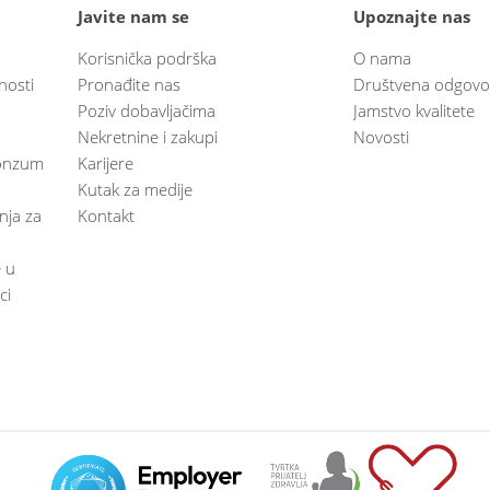
Javite nam se
Upoznajte nas
Korisnička podrška
O nama
nosti
Pronađite nas
Društvena odgovo
Poziv dobavljačima
Jamstvo kvalitete
Nekretnine i zakupi
Novosti
 Konzum
Karijere
Kutak za medije
anja za
Kontakt
e u
ci