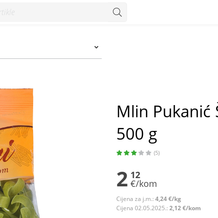
 g - Konzum
Mlin Pukanić 
500 g
(5)
2
12
€/kom
Cijena za j.m.:
4,24 €/kg
Cijena 02.05.2025.:
2,12 €/kom