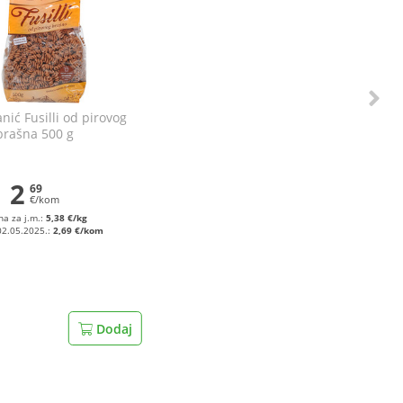
nić Fusilli od pirovog
brašna 500 g
2
69
€/kom
na za j.m.:
5,38 €/kg
02.05.2025.:
2,69 €/kom
Dodaj