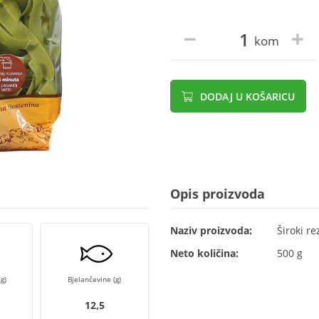
kom
DODAJ U KOŠARICU
Opis proizvoda
Naziv proizvoda:
Široki r
Neto količina:
500 g
g)
Bjelančevine (g)
12,5