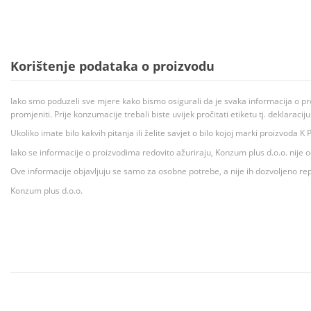
Korištenje podataka o proizvodu
Iako smo poduzeli sve mjere kako bismo osigurali da je svaka informacija o pr
promjeniti. Prije konzumacije trebali biste uvijek pročitati etiketu tj. deklaraci
Ukoliko imate bilo kakvih pitanja ili želite savjet o bilo kojoj marki proizvoda
Iako se informacije o proizvodima redovito ažuriraju, Konzum plus d.o.o. nije
Ove informacije objavljuju se samo za osobne potrebe, a nije ih dozvoljeno rep
Konzum plus d.o.o.