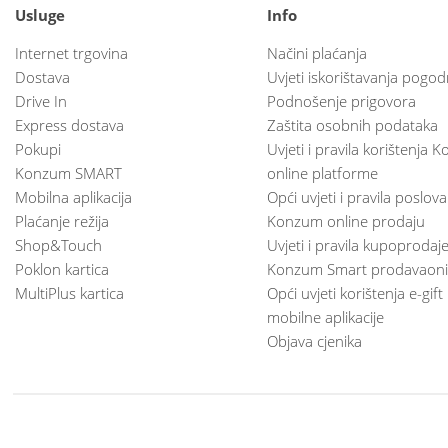
Usluge
Info
Internet trgovina
Načini plaćanja
Dostava
Uvjeti iskorištavanja pogod
Drive In
Podnošenje prigovora
Express dostava
Zaštita osobnih podataka
Pokupi
Uvjeti i pravila korištenja
Konzum SMART
online platforme
Mobilna aplikacija
Opći uvjeti i pravila poslov
Plaćanje režija
Konzum online prodaju
Shop&Touch
Uvjeti i pravila kupoprodaj
Poklon kartica
Konzum Smart prodavaoni
MultiPlus kartica
Opći uvjeti korištenja e-gift
mobilne aplikacije
Objava cjenika