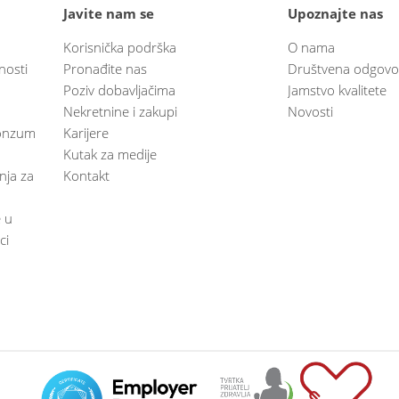
Javite nam se
Upoznajte nas
Korisnička podrška
O nama
nosti
Pronađite nas
Društvena odgovo
Poziv dobavljačima
Jamstvo kvalitete
Nekretnine i zakupi
Novosti
 Konzum
Karijere
Kutak za medije
anja za
Kontakt
e u
ci