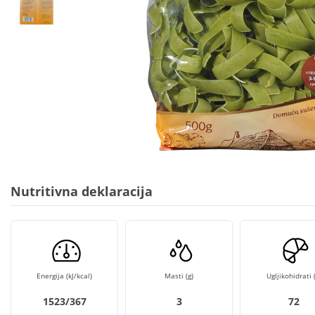
Nutritivna deklaracija
Energija (kJ/kcal)
Masti (g)
Ugljikohidrati (
1523/367
3
72