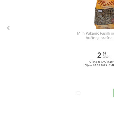
Mlin Pukanić Fusilli o
bučinog brašna 
2
69
€/kom
Cijena za j.m.:
5,38 
Cijena 02.05.2025.:
2,6