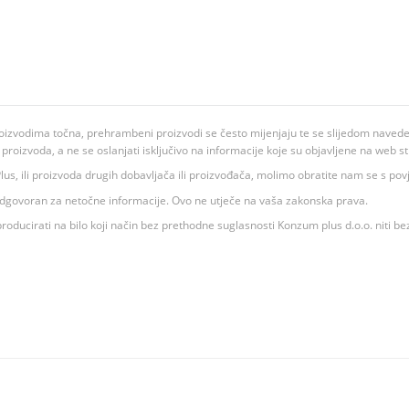
oizvodima točna, prehrambeni proizvodi se često mijenjaju te se slijedom navedeno
ju proizvoda, a ne se oslanjati isključivo na informacije koje su objavljene na web st
 K Plus, ili proizvoda drugih dobavljača ili proizvođača, molimo obratite nam se s p
 odgovoran za netočne informacije. Ovo ne utječe na vaša zakonska prava.
roducirati na bilo koji način bez prethodne suglasnosti Konzum plus d.o.o. niti be