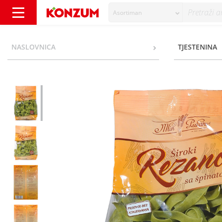
Asortiman
Mlin Pukanić Široki rezanci sa špinatom 500
NASLOVNICA
TJESTENINA