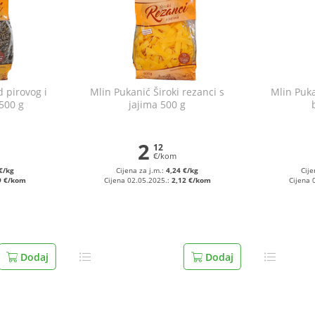
d pirovog i
Mlin Pukanić Široki rezanci s
Mlin Puka
500 g
jajima 500 g
2
12
€/kom
€/kg
Cijena za j.m.:
4,24 €/kg
Cije
9 €/kom
Cijena 02.05.2025.:
2,12 €/kom
Cijena 
Dodaj
Dodaj