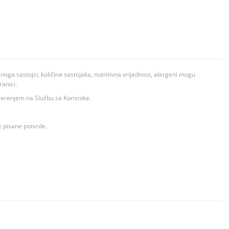
ga sastojci, količina sastojaka, nutritivna vrijednost, alergeni mogu
ranici.
ovjerenjem na Službu za Korisnike.
z pisane potvrde.