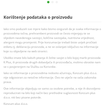
Korištenje podataka o proizvodu
Iako smo poduzeli sve mjere kako bismo osigurali da je svaka informacija o
proizvodima točna, prehrambeni proizvodi se često mijenjaju te se
slijedom navedenoga sastojci, količina sastojaka, nutritivna vrijednost,
alergeni mogu promjeniti. Prije konzumacije trebali biste uvijek pročitati
etiketu tj. deklaraciju proizvoda, a ne se oslanjati isključivo na informacije
koje su objavljene na web stranici.
Ukoliko imate bilo kakvih pitanja ili želite savjet o bilo kojoj marki proizvoda
K Plus, ili proizvoda drugih dobavljača ili proizvođača, molimo obratite nam
se s povjerenjem na Službu za Korisnike.
Iako se informacije o proizvodima redovito ažuriraju, Konzum plus d.o.o.
nije odgovoran za netočne informacije. Ovo ne utječe na vaša zakonska
prava.
Ove informacije objavljuju se samo za osobne potrebe, a nije ih dozvoljeno
reproducirati na bilo koji način bez prethodne suglasnosti Konzum plus
d.o.o. niti bez pisane potvrde.
Konzum plus d.o.o.