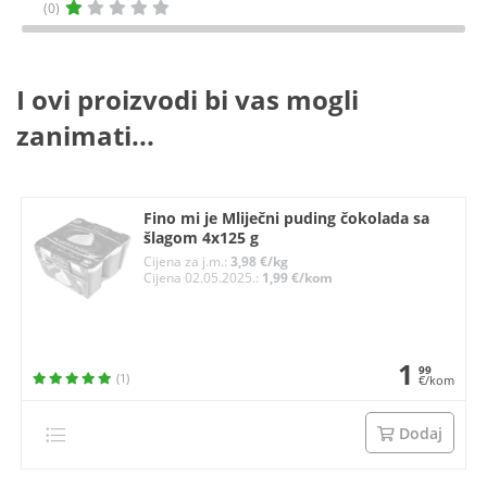
(0)
I ovi proizvodi bi vas mogli
zanimati...
Fino mi je Mliječni puding čokolada sa
šlagom 4x125 g
Cijena za j.m.:
3,98 €/kg
Cijena 02.05.2025.:
1,99 €/kom
1
99
(1)
€/kom
Dodaj