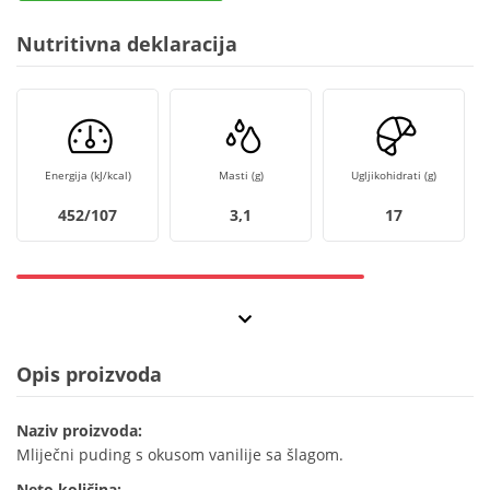
Nutritivna deklaracija
Energija (kJ/kcal)
Masti (g)
Ugljikohidrati (g)
452/107
3,1
17
Opis proizvoda
Naziv proizvoda:
Mliječni puding s okusom vanilije sa šlagom.
Neto količina: