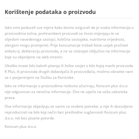
Korištenje podataka o proizvodu
Iako smo poduzeli sve mjere kako bismo osigurali da je svaka informacija o
proizvodima točna, prehrambeni proizvodi se često mijenjaju te se
slijedom navedenoga sastojci, količina sastojaka, nutritivna vrijednost,
alergeni mogu promjeniti. Prije konzumacije trebali biste uvijek pročitati
etiketu tj. deklaraciju proizvoda, a ne se oslanjati isključivo na informacije
koje su objavljene na web stranici.
Ukoliko imate bilo kakvih pitanja ili želite savjet o bilo kojoj marki proizvoda
K Plus, ili proizvoda drugih dobavljača ili proizvođača, molimo obratite nam
se s povjerenjem na Službu za Korisnike.
Iako se informacije o proizvodima redovito ažuriraju, Konzum plus d.o.o.
nije odgovoran za netočne informacije. Ovo ne utječe na vaša zakonska
prava.
Ove informacije objavljuju se samo za osobne potrebe, a nije ih dozvoljeno
reproducirati na bilo koji način bez prethodne suglasnosti Konzum plus
d.o.o. niti bez pisane potvrde.
Konzum plus d.o.o.