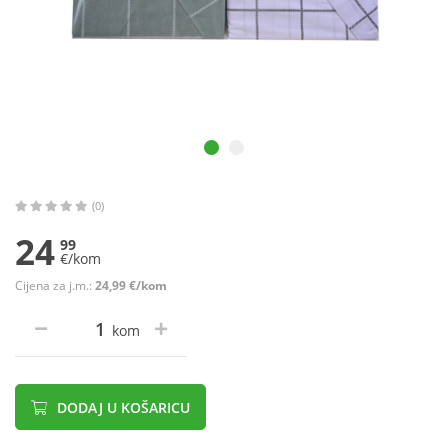
(0)
24
99
€/kom
Cijena za j.m.:
24,99 €/kom
kom
DODAJ U KOŠARICU