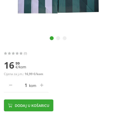
(0)
16
99
€/kom
Cijena za j.m.:
16,99 €/kom
kom
DODAJ U KOŠARICU