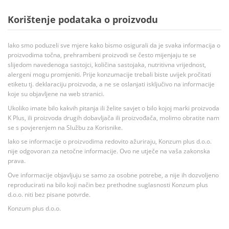
Korištenje podataka o proizvodu
Iako smo poduzeli sve mjere kako bismo osigurali da je svaka informacija o
proizvodima točna, prehrambeni proizvodi se često mijenjaju te se
slijedom navedenoga sastojci, količina sastojaka, nutritivna vrijednost,
alergeni mogu promjeniti. Prije konzumacije trebali biste uvijek pročitati
etiketu tj. deklaraciju proizvoda, a ne se oslanjati isključivo na informacije
koje su objavljene na web stranici.
Ukoliko imate bilo kakvih pitanja ili želite savjet o bilo kojoj marki proizvoda
K Plus, ili proizvoda drugih dobavljača ili proizvođača, molimo obratite nam
se s povjerenjem na Službu za Korisnike.
Iako se informacije o proizvodima redovito ažuriraju, Konzum plus d.o.o.
nije odgovoran za netočne informacije. Ovo ne utječe na vaša zakonska
prava.
Ove informacije objavljuju se samo za osobne potrebe, a nije ih dozvoljeno
reproducirati na bilo koji način bez prethodne suglasnosti Konzum plus
d.o.o. niti bez pisane potvrde.
Konzum plus d.o.o.