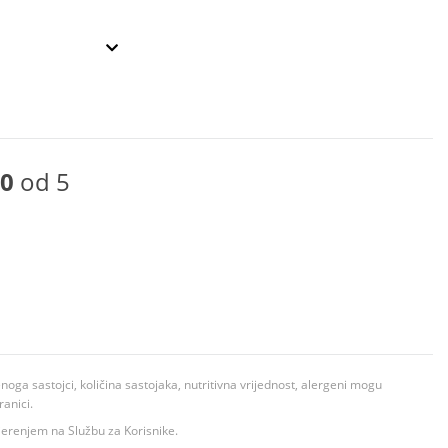
0
od 5
ga sastojci, količina sastojaka, nutritivna vrijednost, alergeni mogu
ranici.
ovjerenjem na Službu za Korisnike.