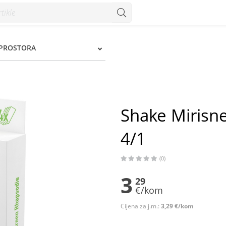
- Konzum
 PROSTORA
Shake Mirisne
4/1
(0)
3
29
€/kom
Cijena za j.m.:
3,29 €/kom