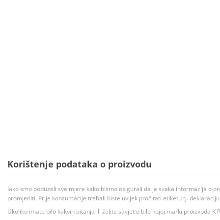
Korištenje podataka o proizvodu
Iako smo poduzeli sve mjere kako bismo osigurali da je svaka informacija o pr
promjeniti. Prije konzumacije trebali biste uvijek pročitati etiketu tj. deklaraci
Ukoliko imate bilo kakvih pitanja ili želite savjet o bilo kojoj marki proizvoda