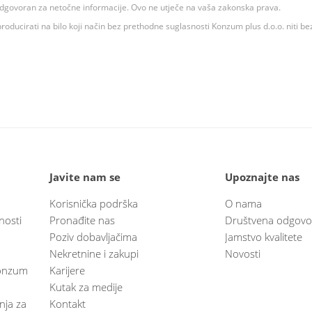
 odgovoran za netočne informacije. Ovo ne utječe na vaša zakonska prava.
roducirati na bilo koji način bez prethodne suglasnosti Konzum plus d.o.o. niti be
Javite nam se
Upoznajte nas
Korisnička podrška
O nama
nosti
Pronađite nas
Društvena odgovo
Poziv dobavljačima
Jamstvo kvalitete
Nekretnine i zakupi
Novosti
 Konzum
Karijere
Kutak za medije
anja za
Kontakt