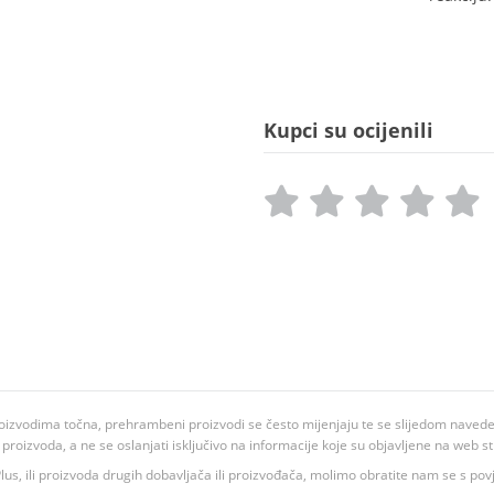
Kupci su ocijenili
oizvodima točna, prehrambeni proizvodi se često mijenjaju te se slijedom navedeno
ju proizvoda, a ne se oslanjati isključivo na informacije koje su objavljene na web st
 K Plus, ili proizvoda drugih dobavljača ili proizvođača, molimo obratite nam se s p