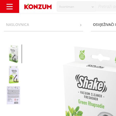
Asortiman
Shake Mirisne vrećice green rhapsodie 4/1 
NASLOVNICA
OSVJEŽIVAČI