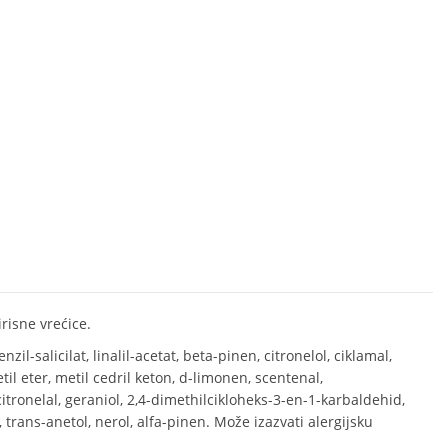
risne vrećice.
benzil-salicilat, linalil-acetat, beta-pinen, citronelol, ciklamal,
til eter, metil cedril keton, d-limonen, scentenal,
itronelal, geraniol, 2,4-dimethilcikloheks-3-en-1-karbaldehid,
 trans-anetol, nerol, alfa-pinen. Može izazvati alergijsku