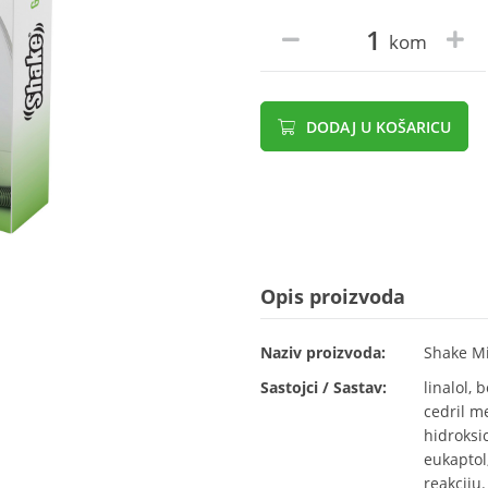
kom
DODAJ U KOŠARICU
Opis proizvoda
Naziv proizvoda:
Shake Mi
Sastojci / Sastav:
linalol, 
cedril me
hidroksic
eukaptol,
reakciju.