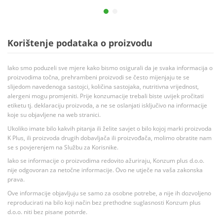
Korištenje podataka o proizvodu
Iako smo poduzeli sve mjere kako bismo osigurali da je svaka informacija o
proizvodima točna, prehrambeni proizvodi se često mijenjaju te se
slijedom navedenoga sastojci, količina sastojaka, nutritivna vrijednost,
alergeni mogu promjeniti. Prije konzumacije trebali biste uvijek pročitati
etiketu tj. deklaraciju proizvoda, a ne se oslanjati isključivo na informacije
koje su objavljene na web stranici.
Ukoliko imate bilo kakvih pitanja ili želite savjet o bilo kojoj marki proizvoda
K Plus, ili proizvoda drugih dobavljača ili proizvođača, molimo obratite nam
se s povjerenjem na Službu za Korisnike.
Iako se informacije o proizvodima redovito ažuriraju, Konzum plus d.o.o.
nije odgovoran za netočne informacije. Ovo ne utječe na vaša zakonska
prava.
Ove informacije objavljuju se samo za osobne potrebe, a nije ih dozvoljeno
reproducirati na bilo koji način bez prethodne suglasnosti Konzum plus
d.o.o. niti bez pisane potvrde.