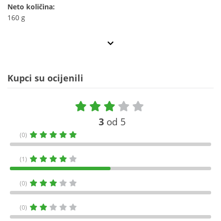
Neto količina:
160 g
Kupci su ocijenili
3
od 5
(0)
(1)
(0)
(0)