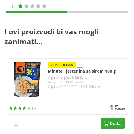
(1)
I ovi proizvodi bi vas mogli
zanimati...
SUPER PRILIKA
!
Minute Tjestenina sa sirom 160 g
Cijena za j.m.:
8,06 €/kg
Vrijedi do:
11.08.2026
Cijena 02.05.2025.:
1,69 €/kom
1
29
(5)
€/kom
Dodaj