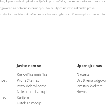
 K Plus, ili proizvoda drugih dobavljača ili proizvođača, molimo obratite nam se s p
 odgovoran za netočne informacije. Ovo ne utječe na vaša zakonska prava.
roducirati na bilo koji način bez prethodne suglasnosti Konzum plus d.o.o. niti be
Javite nam se
Upoznajte nas
Korisnička podrška
O nama
nosti
Pronađite nas
Društvena odgovo
Poziv dobavljačima
Jamstvo kvalitete
Nekretnine i zakupi
Novosti
 Konzum
Karijere
Kutak za medije