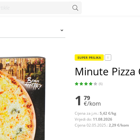
um
SUPER PRILIKA
!
Minute Pizza
(6)
1
79
€/kom
Cijena za j.m.:
5,42 €/kg
Vrijedi do:
11.08.2026
Cijena 02.05.2025.:
2,29 €/kom