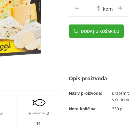
kom
DODAJ U KOŠARICU
Opis proizvoda
Naziv proizvoda:
Brzosmrz
s četiri 
Neto količina:
330 g
g)
Bjelančevine (g)
14