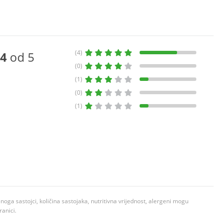
(4)
4
od 5
(0)
(1)
(0)
(1)
ga sastojci, količina sastojaka, nutritivna vrijednost, alergeni mogu
ranici.