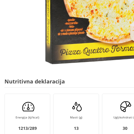
Nutritivna deklaracija
Energija (kJ/kcal)
Masti (g)
Ugljikohidrati (
1213/289
13
30