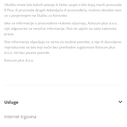
Ukoliko imate bilo kakvih pitanja ili želite savjet o bilo kojoj marki proizvoda
K Plus, ili proizvoda drugih dobavljača ili proizvođača, molimo obratite nam
se s povjerenjem na Službu za Korisnike.
Iako se informacije o proizvodima redovito ažuriraju, Konzum plus d.o.o.
nije odgovoran za netočne informacije. Ovo ne utječe na vaša zakonska
prava.
Ove informacije objavljuju se samo za osobne potrebe, a nije ih dozvoljeno
reproducirati na bilo koji način bez prethodne suglasnosti Konzum plus
d.o.o. niti bez pisane potvrde.
Konzum plus d.o.o.
Usluge
Internet trgovina