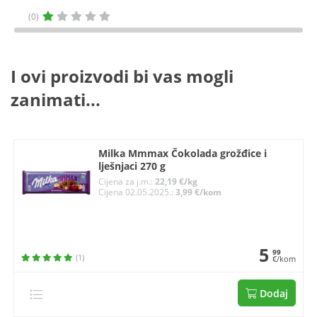
(0)
I ovi proizvodi bi vas mogli
zanimati...
Milka Mmmax Čokolada grožđice i
lješnjaci 270 g
Cijena za j.m.:
22,19 €/kg
Cijena 02.05.2025.:
3,99 €/kom
5
99
(1)
€/kom
Dodaj