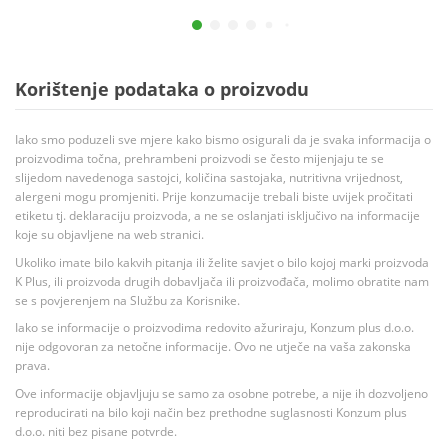
Korištenje podataka o proizvodu
Iako smo poduzeli sve mjere kako bismo osigurali da je svaka informacija o
proizvodima točna, prehrambeni proizvodi se često mijenjaju te se
slijedom navedenoga sastojci, količina sastojaka, nutritivna vrijednost,
alergeni mogu promjeniti. Prije konzumacije trebali biste uvijek pročitati
etiketu tj. deklaraciju proizvoda, a ne se oslanjati isključivo na informacije
koje su objavljene na web stranici.
Ukoliko imate bilo kakvih pitanja ili želite savjet o bilo kojoj marki proizvoda
K Plus, ili proizvoda drugih dobavljača ili proizvođača, molimo obratite nam
se s povjerenjem na Službu za Korisnike.
Iako se informacije o proizvodima redovito ažuriraju, Konzum plus d.o.o.
nije odgovoran za netočne informacije. Ovo ne utječe na vaša zakonska
prava.
Ove informacije objavljuju se samo za osobne potrebe, a nije ih dozvoljeno
reproducirati na bilo koji način bez prethodne suglasnosti Konzum plus
d.o.o. niti bez pisane potvrde.