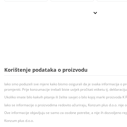
Korištenje podataka o proizvodu
Iako smo poduzeli sve mjere kako bismo osigurali da je svaka informacija o pr
promjeniti. Prije konzumacije trebali biste uvijek pročitati etiketu tj. deklaraci
Ukoliko imate bilo kakvih pitanja ili želite savjet o bilo kojoj marki proizvoda
Iako se informacije o proizvodima redovito ažuriraju, Konzum plus d.o.o. nije
Ove informacije objavljuju se samo za osobne potrebe, a nije ih dozvoljeno rep
Konzum plus d.o.o.