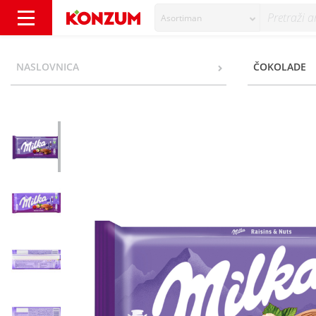
Asortiman
Milka Čokolada raisins&nuts 90 g - Konzum
NASLOVNICA
ČOKOLADE