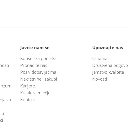
Javite nam se
Upoznajte nas
Korisnička podrška
O nama
nosti
Pronađite nas
Društvena odgovo
Poziv dobavljačima
Jamstvo kvalitete
Nekretnine i zakupi
Novosti
 Konzum
Karijere
Kutak za medije
anja za
Kontakt
e u
ci