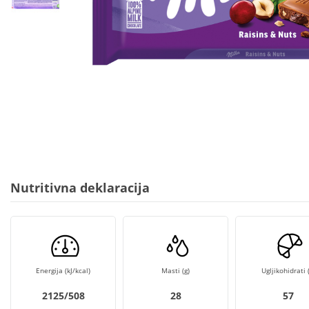
Nutritivna deklaracija
Energija (kJ/kcal)
Masti (g)
Ugljikohidrati (
2125/508
28
57