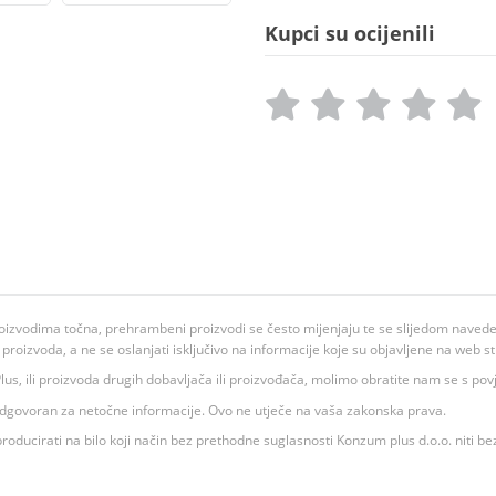
Kupci su ocijenili
oizvodima točna, prehrambeni proizvodi se često mijenjaju te se slijedom navedeno
ju proizvoda, a ne se oslanjati isključivo na informacije koje su objavljene na web st
 K Plus, ili proizvoda drugih dobavljača ili proizvođača, molimo obratite nam se s p
 odgovoran za netočne informacije. Ovo ne utječe na vaša zakonska prava.
roducirati na bilo koji način bez prethodne suglasnosti Konzum plus d.o.o. niti be