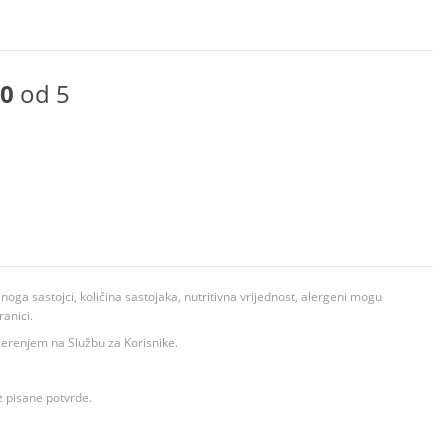
0
od 5
ga sastojci, količina sastojaka, nutritivna vrijednost, alergeni mogu
ranici.
ovjerenjem na Službu za Korisnike.
z pisane potvrde.