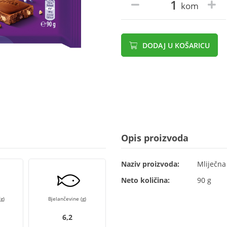
kom
DODAJ U KOŠARICU
Opis proizvoda
Naziv proizvoda:
Mliječna
Neto količina:
90 g
g)
Bjelančevine (g)
6,2