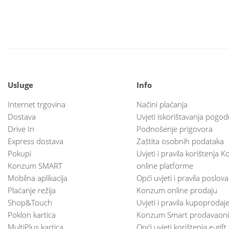
Usluge
Info
Internet trgovina
Načini plaćanja
Dostava
Uvjeti iskorištavanja pogod
Drive In
Podnošenje prigovora
Express dostava
Zaštita osobnih podataka
Pokupi
Uvjeti i pravila korištenja
Konzum SMART
online platforme
Mobilna aplikacija
Opći uvjeti i pravila poslov
Plaćanje režija
Konzum online prodaju
Shop&Touch
Uvjeti i pravila kupoprodaj
Poklon kartica
Konzum Smart prodavaoni
MultiPlus kartica
Opći uvjeti korištenja e-gift