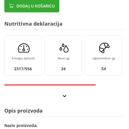
DODAJ U KOŠARICU
Nutritivna deklaracija
Energija (kJ/kcal)
Masti (g)
Ugljikohidrati (g)
2317/556
34
54
Opis proizvoda
Naziv proizvoda: