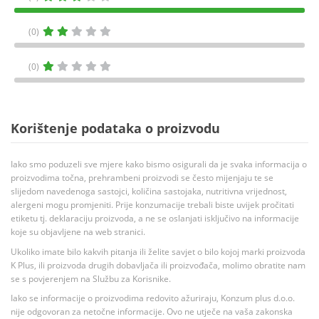
(0)
(0)
Korištenje podataka o proizvodu
Iako smo poduzeli sve mjere kako bismo osigurali da je svaka informacija o
proizvodima točna, prehrambeni proizvodi se često mijenjaju te se
slijedom navedenoga sastojci, količina sastojaka, nutritivna vrijednost,
alergeni mogu promjeniti. Prije konzumacije trebali biste uvijek pročitati
etiketu tj. deklaraciju proizvoda, a ne se oslanjati isključivo na informacije
koje su objavljene na web stranici.
Ukoliko imate bilo kakvih pitanja ili želite savjet o bilo kojoj marki proizvoda
K Plus, ili proizvoda drugih dobavljača ili proizvođača, molimo obratite nam
se s povjerenjem na Službu za Korisnike.
Iako se informacije o proizvodima redovito ažuriraju, Konzum plus d.o.o.
nije odgovoran za netočne informacije. Ovo ne utječe na vaša zakonska