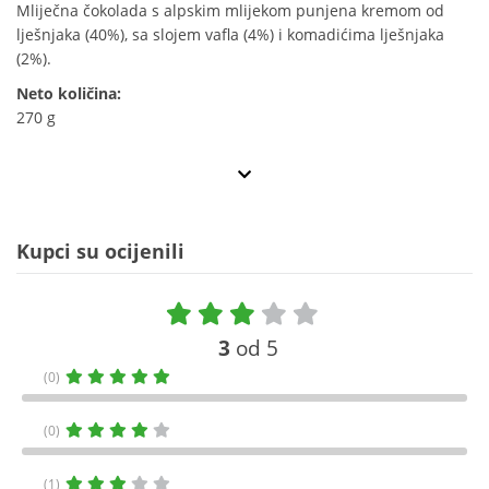
Mliječna čokolada s alpskim mlijekom punjena kremom od
lješnjaka (40%), sa slojem vafla (4%) i komadićima lješnjaka
(2%).
Neto količina:
270 g
Kupci su ocijenili
3
od 5
(0)
(0)
(1)