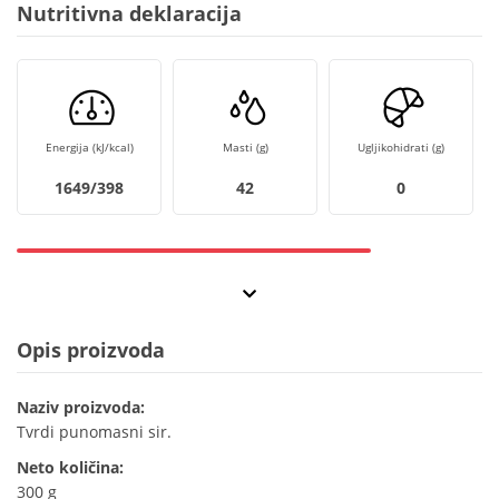
Nutritivna deklaracija
Energija (kJ/kcal)
Masti (g)
Ugljikohidrati (g)
1649/398
42
0
Opis proizvoda
Naziv proizvoda:
Tvrdi punomasni sir.
Neto količina:
300 g