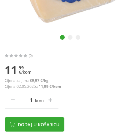
(0)
11
99
€/kom
Cijena za j.m.:
39,97 €/kg
Cijena 02.05.2025.:
11,99 €/kom
kom
DODAJ U KOŠARICU