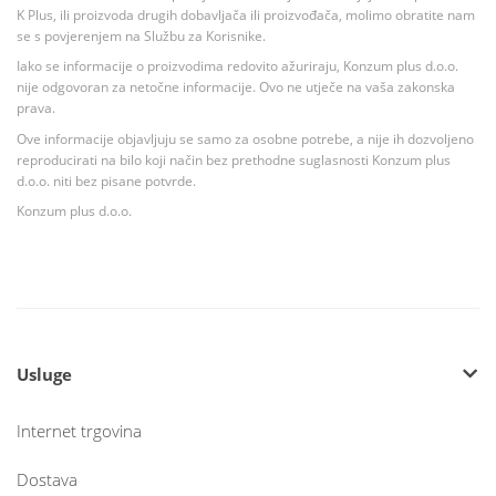
K Plus, ili proizvoda drugih dobavljača ili proizvođača, molimo obratite nam
se s povjerenjem na Službu za Korisnike.
Iako se informacije o proizvodima redovito ažuriraju, Konzum plus d.o.o.
nije odgovoran za netočne informacije. Ovo ne utječe na vaša zakonska
prava.
Ove informacije objavljuju se samo za osobne potrebe, a nije ih dozvoljeno
reproducirati na bilo koji način bez prethodne suglasnosti Konzum plus
d.o.o. niti bez pisane potvrde.
Konzum plus d.o.o.
Usluge
Internet trgovina
Dostava