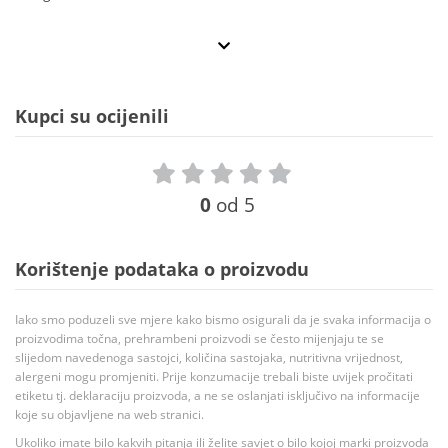
Kupci su ocijenili
0
od 5
Korištenje podataka o proizvodu
Iako smo poduzeli sve mjere kako bismo osigurali da je svaka informacija o
proizvodima točna, prehrambeni proizvodi se često mijenjaju te se
slijedom navedenoga sastojci, količina sastojaka, nutritivna vrijednost,
alergeni mogu promjeniti. Prije konzumacije trebali biste uvijek pročitati
etiketu tj. deklaraciju proizvoda, a ne se oslanjati isključivo na informacije
koje su objavljene na web stranici.
Ukoliko imate bilo kakvih pitanja ili želite savjet o bilo kojoj marki proizvoda